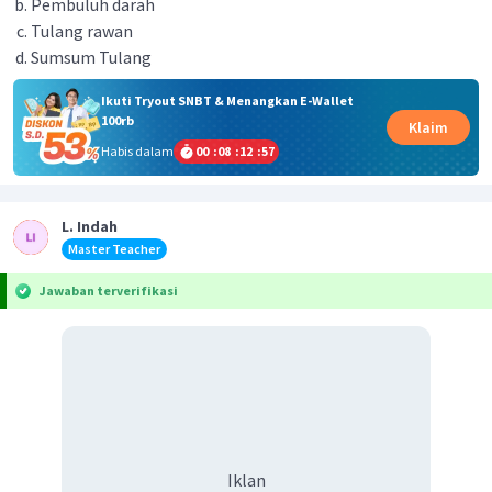
Pembuluh darah
Tulang rawan
Sumsum Tulang
Ikuti Tryout SNBT & Menangkan E-Wallet
100rb
Klaim
Habis dalam
00
:
08
:
12
:
57
L. Indah
Master Teacher
Jawaban terverifikasi
Iklan