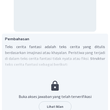
Pembahasan
Teks cerita fantasi adalah teks cerita yang ditulis
berdasarkan imajinasi atau khayalan. Peristiwa yang terjadi
di dalam teks cerita fantasi tidak nyata atau fiksi.
Struktur
teks cerita fantasi sebagai berikut:
Orientasi
: berisi perkenalan awal tentang tokoh dan
latar cerita.
Komplikasi
: berisi masalah yang dihadapi tokoh
dalam cerita.
Buka akses jawaban yang telah terverifikasi
Resolusi
: berisi penyelesaian dari masalah yang
dihadapi tokoh dalam cerita.
Lihat Iklan