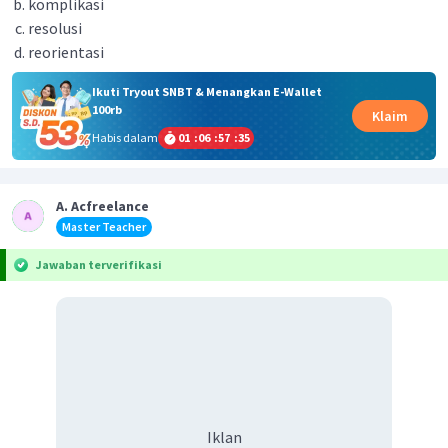
komplikasi
resolusi
reorientasi
Ikuti Tryout SNBT & Menangkan E-Wallet
100rb
Klaim
Habis dalam
01
:
06
:
57
:
35
A. Acfreelance
Master Teacher
Jawaban terverifikasi
Iklan