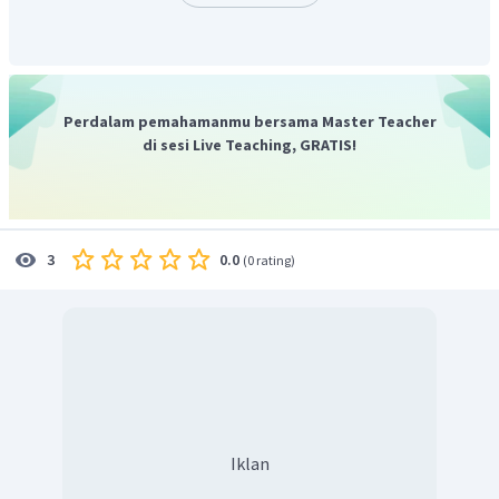
Koda
: akhir atau pesan cerita (bersifat opsional).
Berdasarkan penjelasan di atas, bagian dari cerita
fantasi yang menggambarkan terpecahkannya suatu
Perdalam pemahamanmu bersama Master Teacher
masalah adalah resolusi.
di sesi Live Teaching, GRATIS!
Dengan demikian, jawaban yang benar adalah pilihan C.
0.0
3
(
0 rating
)
Iklan