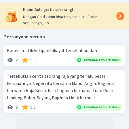
Syahdan biasanya dipakai pada permulaan bab.
Anonim atau tidak dikenal pengarangnya karena
Klaim Gold gratis sekarang!
pada teks tersebut tidak terdapat keterangan
Dengan Gold kamu bisa tanya soal ke Forum
pengarangnya
.
sepuasnya, lho.
Pertanyaan serupa
Karakteristik kutipan hikayat tersebut adalah ....
2
5.0
Jawaban terverifikasi
Tersebutlah cerita seorang raja yang terlalu besar
kerajaannya. Negeri itu bernama Mandi Angin. Baginda
bernama Raja Besar. Istri baginda bernama Tuan Putri
Lindung Bulan. Sayang Baginda tidak berputr...
3
5.0
Jawaban terverifikasi