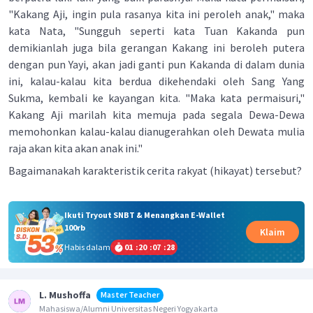
"Kakang Aji, ingin pula rasanya kita ini peroleh anak," maka
kata Nata, "Sungguh seperti kata Tuan Kakanda pun
demikianlah juga bila gerangan Kakang ini beroleh putera
dengan pun Yayi, akan jadi ganti pun Kakanda di dalam dunia
ini, kalau-kalau kita berdua dikehendaki oleh Sang Yang
Sukma, kembali ke kayangan kita. "Maka kata permaisuri,"
Kakang Aji marilah kita memuja pada segala Dewa-Dewa
memohonkan kalau-kalau dianugerahkan oleh Dewata mulia
raja akan kita akan anak ini."
Bagaimanakah karakteristik cerita rakyat (hikayat) tersebut?
Ikuti Tryout SNBT & Menangkan E-Wallet
100rb
Klaim
Habis dalam
01
:
20
:
07
:
27
L. Mushoffa
Master Teacher
Mahasiswa/Alumni Universitas Negeri Yogyakarta