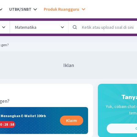
UTBK/SNBT
Produk Ruangguru
 gen?
Iklan
Tany
 gen?
Yuk, cobain chat 
tema
& Menangkan E-Wallet 100rb
Klaim
0
:
28
:
57
C