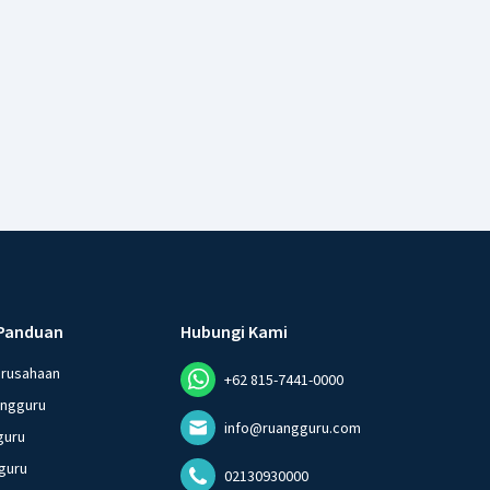
Panduan
Hubungi Kami
erusahaan
+62 815-7441-0000
angguru
info@ruangguru.com
guru
guru
02130930000