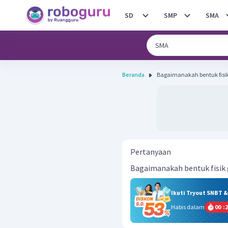
SD
SMP
SMA
Beranda
Bagaimanakah bentuk fisik
Pertanyaan
Bagaimanakah bentuk fisik
Ikuti Tryout SNBT 
Habis dalam
00
:
2