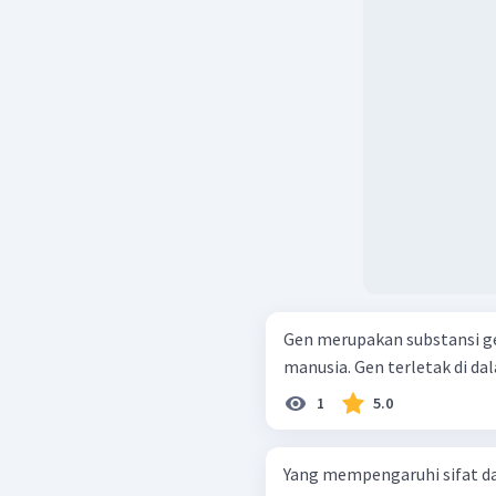
Gen merupakan substansi g
manusia. Gen terletak di dala
1
5.0
Yang mempengaruhi sifat da