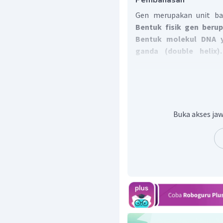
Pembahasan
Gen merupakan unit ba
Bentuk fisik gen berup
Bentuk molekul DNA ya
ganda (double helix
tertentu dan mengatu
organisme. Gen terletak
lokus. Jumlah gen pad
kompleks struktur tu
jumlah gennya.
Buka akses jaw