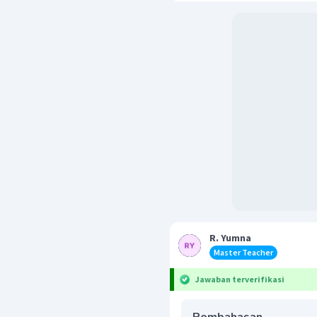
R. Yumna
Master Teacher
Jawaban terverifikasi