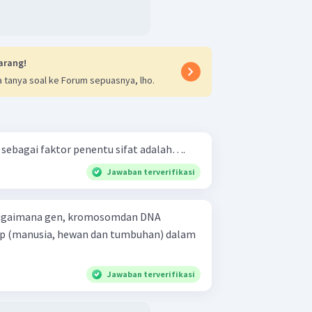
arang!
 tanya soal ke Forum sepuasnya, lho.
sebagai faktor penentu sifat adalah….
Jawaban terverifikasi
 bagaimana gen, kromosomdan DNA
up (manusia, hewan dan tumbuhan) dalam
Jawaban terverifikasi