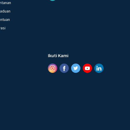
ntanan
gaduan
entuan
vasi
Ikuti Kami