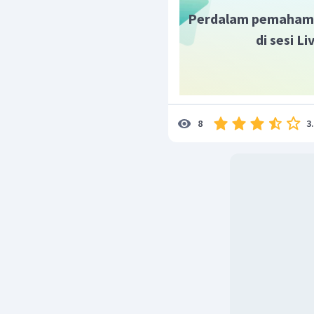
Perdalam pemaham
di sesi L
3
8