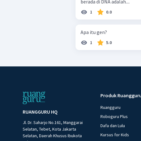
berada di DNA adalah....
1
0.0
Apa itu gen?
1
5.0
Produk Ruanggur
Ruangguru
RUANGGURU HQ
Roboguru Plus
Jl. Dr. Saharjo No.161, Manggarai
Dafa dan Lulu
Selatan, Tebet, Kota Jakarta
Kursus for Kids
Selatan, Daerah Khusus Ibukota