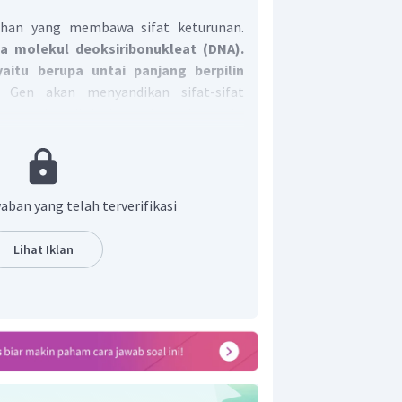
han yang membawa sifat keturunan.
a molekul deoksiribonukleat (DNA).
itu berupa untai panjang berpilin
).
Gen akan menyandikan sifat-sifat
r segala sifat tampak pada suatu
 di dalam kromosom, tepatnya di bagian
a organisme berbeda-beda. Semakin
buh organisme maka semakin banyak
aban yang telah terverifikasi
Lihat Iklan