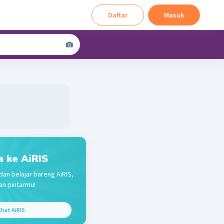
Daftar
Masuk
a ke AiRIS
dan belajar bareng AiRIS,
n pintarmu!
hat AiRIS