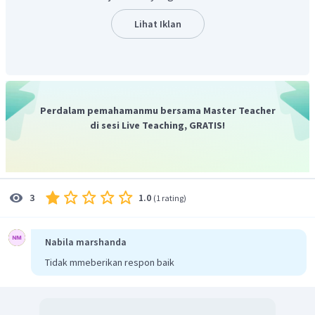
ringan. Keempat rantai polipeptida tersebut dihubungkan
oleh ikatan disulfida. Pada ujung lengan antibodi terdapat
Lihat Iklan
daerah variabel yang memiliki susunan asam amino yang
spesifik antara antibodi yang satu dengan antibodi lainnya.
Ujung lengan sisanya merupakan daerah konstan karena
cenderung memiliki susunan asam amino yang konstan
antara antibodi yang satu dengan antibodi lainnya.
Perdalam pemahamanmu bersama Master Teacher
di sesi Live Teaching, GRATIS!
1.0
3
(
1 rating
)
Nabila marshanda
Tidak mmeberikan respon baik