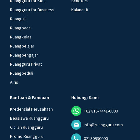
Ruangguru for Kids
Schoters
Ruangguru for Business
Kalananti
Ruanguji
Ruangbaca
Ruangkelas
Ruangbelajar
Ruangpengajar
Ruangguru Privat
Ruangpeduli
Airis
Bantuan & Panduan
Hubungi Kami
Kredensial Perusahaan
+62 815-7441-0000
Beasiswa Ruangguru
info@ruangguru.com
Cicilan Ruangguru
Promo Ruangguru
02130930000