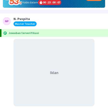
Habis dalam
00
:
23
:
00
:
07
N. Puspita
Master Teacher
Jawaban terverifikasi
Iklan