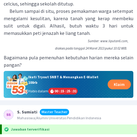
celcius, sehingga sekolah ditutup.
Belum sampai di situ, proses pemakaman warga setempat
mengalami kesulitan, karena tanah yang kerap membeku
sulit untuk digali. Alhasil, butuh waktu 3 hari untuk
memasukkan peti jenazah ke liang tanah.
Sumber: www.liputan6.com,
diakses pada tanggal 24 Maret 2013 pukul 10:02 WIB.
Bagaimana pula pemenuhan kebutuhan harian mereka selain
pangan?
Ikuti Tryout SNBT & Menangkan E-Wallet
100rb
Klaim
Habis dalam
00
:
15
:
25
:
31
S. Sumiati
Master Teacher
Mahasiswa/Alumni Universitas Pendidikan Indonesia
Jawaban terverifikasi