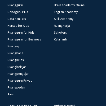
Ruangguru
Brain Academy Online
Roboguru Plus
English Academy
Dafa dan Lulu
Skill Academy
Kursus for Kids
Ruangkerja
Ruangguru for Kids
Schoters
Ruangguru for Business
Kalananti
Ruanguji
Ruangbaca
Ruangkelas
Ruangbelajar
Ruangpengajar
Ruangguru Privat
Ruangpeduli
Airis
Bantuan & Panduan
Hubungi Kami