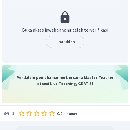
Jadi, karena suhu dingin di daerah Oymyakon
mempengaruhi kehidupan sehari-hari disana.
Buka akses jawaban yang telah terverifikasi
Lihat Iklan
Perdalam pemahamanmu bersama Master Teacher
di sesi Live Teaching, GRATIS!
0.0
1
(
0 rating
)