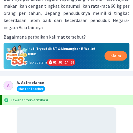
makan ikan dengan tingkat konsumsi ikan rata-rata 60 kg per
orang per tahun, Jepang penduduknya memiliki tingkat
kecerdasan lebih baik dari kecerdasan penduduk Negara-
negara Asia lainnya.
Bagaimana perbaikan kalimat tersebut?
Ikuti Tryout SNBT & Menangkan E-Wallet
100rb
Klaim
Habis dalam
01
:
02
:
14
:
38
A. Acfreelance
Master Teacher
Jawaban terverifikasi