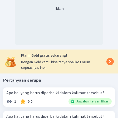
Perbaikannya:
Buktinya penduduk Negara Jepang yang
memiliki kebudayaan makan ikan dengan tingkat konsumsi
Iklan
ikan rata-rata 60 kg per orang per tahun memiliki tingkat
kecerdasan lebih baik dari kecerdasan penduduk Negara-
negara Asia lainnya.
Klaim Gold gratis sekarang!
Dengan Gold kamu bisa tanya soal ke Forum
sepuasnya, lho.
Pertanyaan serupa
Apa hal yang harus diperbaiki dalam kalimat tersebut?
1
0.0
Jawaban terverifikasi
Apa hal yang harus diperbaiki dalam kalimat tersebut?