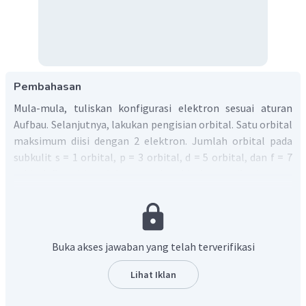
Pembahasan
Mula-mula, tuliskan konfigurasi elektron sesuai aturan
Aufbau. Selanjutnya, lakukan pengisian orbital. Satu orbital
maksimum diisi dengan 2 elektron. Jumlah orbital pada
subkulit s = 1 orbital, p = 3 orbital, d = 5 orbital, dan f = 7
orbital. Pengisian elektron pada orbital, mengikuti aturan
Hund, yaitu 1 elektron diisi hingga semua orbital setengah
penuh, baru diisi berpasangan. Untuk menentukan jumlah
elektron yang tidak berpasangan, hanya gambarkan
subkulit valensi dari atom tersebut.
Buka akses jawaban yang telah terverifikasi
a.
V
23
2
2
6
2
6
2
3
Konfigurasi elektron = 1s
2s
2p
3s
3p
4s
3d
atau
Lihat Iklan
2
3
2
3
[Ar]
4s
3d
. Subkulit valensinya adalah 4s
3d
. Diagram
18
orbital: