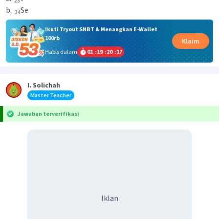
23
b.
Se
34
Ikuti Tryout SNBT & Menangkan E-Wallet
100rb
Klaim
Habis dalam
01
:
19
:
20
:
17
I. Solichah
Master Teacher
Jawaban terverifikasi
Iklan