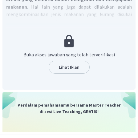
makanan
. Hal lain yang juga dapat dilakukan adalah
mengkombinasikan jenis makanan yang kurang disukai
dengan makanan favorit supaya anak mau memakannya.
Dengan demikian, jawaban yang tepat adalah ibu dapat
membuat kreasi yang menarik dalam mengolah dan
menyajikan makanan
.
Buka akses jawaban yang telah terverifikasi
Lihat Iklan
Perdalam pemahamanmu bersama Master Teacher
di sesi Live Teaching, GRATIS!