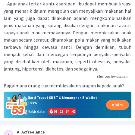
Agar anak tertarik untuk sarapan, ibu dapat membuat kreasi
yang menarik dalam mengolah dan menyajikan makanan hal
lain yang juga dapat dilakukan adalah mengkombinasikan
jenis makanan yang kurang disukai dengan makanan favorit
supaya anak mau memakannya. Dengan membiasakan anak
makan secara teratur, diharapkan pola makan yang baik akan
terbawa hingga dewasa nanti. Dengan demikian, tubuh
menjadi sehat dan mencegah terjadinya penyakit-penyakit
yang disebabkan oleh makanan, seperti obesitas, penyakit
jantung, hipertensi, diabetes, dan sebagainya.
(Sumber:
kompas.com
)
Bagaimana orang tua membiasakan sarapan kepada anak?
Ikuti Tryout SNBT & Menangkan E-Wallet
100rb
Klaim
Habis dalam
01
:
15
:
34
:
41
A. Acfreelance