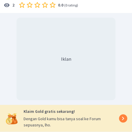
0.0
2
(
0 rating
)
Iklan
Klaim Gold gratis sekarang!
Dengan Gold kamu bisa tanya soal ke Forum
sepuasnya, lho.