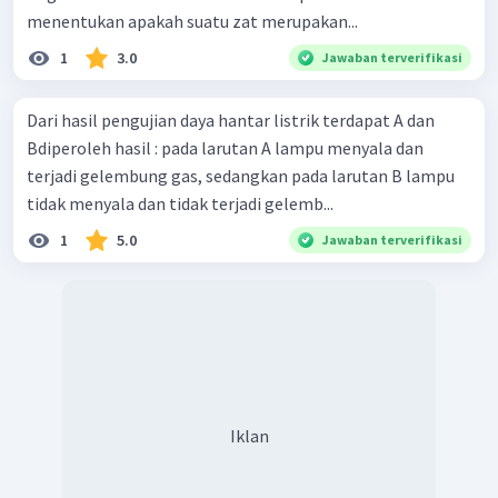
gelembung gas pada elektrode.
menentukan apakah suatu zat merupakan...
1
3.0
Jawaban terverifikasi
Dari hasil pengujian daya hantar listrik terdapat A dan
Bdiperoleh hasil : pada larutan A lampu menyala dan
terjadi gelembung gas, sedangkan pada larutan B lampu
tidak menyala dan tidak terjadi gelemb...
1
5.0
Jawaban terverifikasi
Iklan