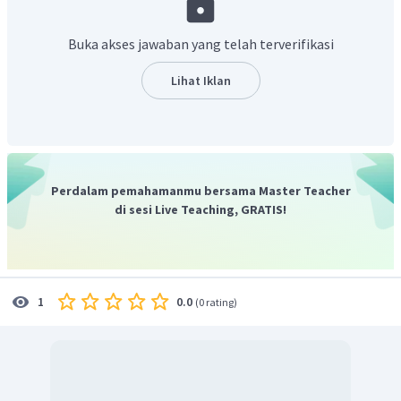
Larutan nonelektrolit yaitu larutan yang tidak dapat
menghantarkan arus listrik.
Buka akses jawaban yang telah terverifikasi
Untuk menguji suatu larutan termasuk elektrolit atau
Lihat Iklan
nonelektrolit dapat dilakukan melalui uji daya hantar
listrik. Larutan yang akan diuji dihubungkan dengan arus
listrik searah, lampu, dan elektrode.
Perdalam pemahamanmu bersama Master Teacher
di sesi Live Teaching, GRATIS!
0.0
1
(
0 rating
)
Apabila lampu menyala dan atau timbul gelembung gas
pada kedua elektrode maka larutan tersebut termasuk
larutan elektrolit. Semakin terang lampu dan banyak
gelembung gas maka larutan tersebut tergolong elektrolit
kuat. Namun, apabila nyala lampu nya redup dan