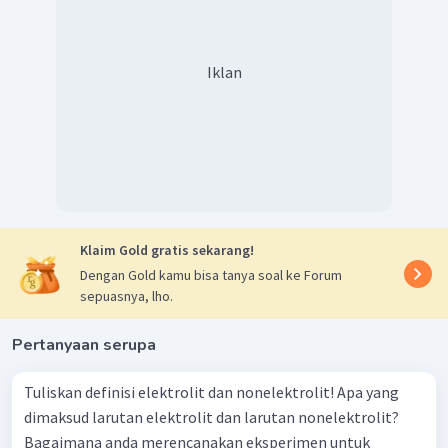
gelembung gas yang dihasilkan sedikit, maka termasuk
elektrolit lemah. Jika lampu tidak menyala dan tidak
timbul gelembung gas maka larutan tersebut tergolong
Iklan
non elektrolit.
Klaim Gold gratis sekarang!
Dengan Gold kamu bisa tanya soal ke Forum
Gambar a = hasil uji larutan elektrolit kuat
sepuasnya, lho.
Gambar b = hasil uji larutan elektrolit lemah
Gambar c = hasil uji larutan nonelektrolit
Pertanyaan serupa
Jadi, eksperimen untuk menentukan apakah suatu zat
merupakan elektrolit atau nonelektrolit dapat
Tuliskan definisi elektrolit dan nonelektrolit! Apa yang
dilakukan dengan uji daya hantar listrik. Pengamatan
dimaksud larutan elektrolit dan larutan nonelektrolit?
yang dilakukan adalah mengamati nyala lampu dan
Bagaimana anda merencanakan eksperimen untuk