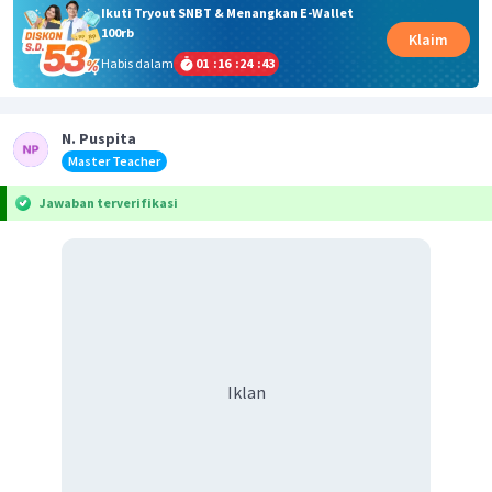
Ikuti Tryout SNBT & Menangkan E-Wallet
100rb
Klaim
Habis dalam
01
:
16
:
24
:
43
N. Puspita
Master Teacher
Jawaban terverifikasi
Iklan