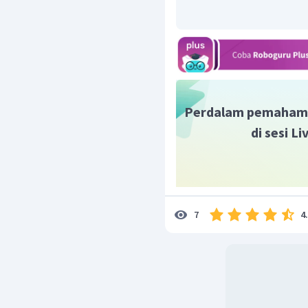
Perdalam pemaham
di sesi L
4
7