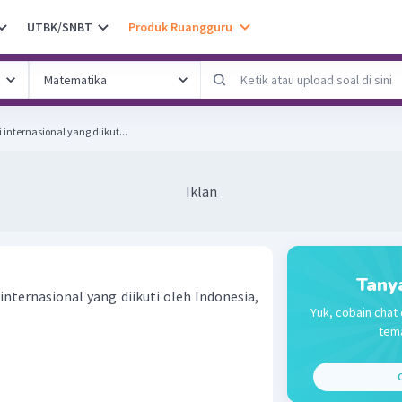
UTBK/SNBT
Produk Ruangguru
nternasional yang diikut...
Iklan
Tany
nternasional yang diikuti oleh Indonesia,
Yuk, cobain chat 
tema
C