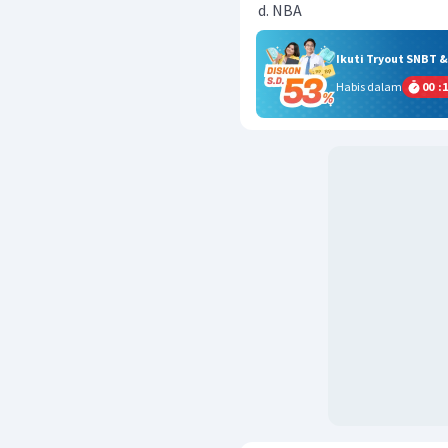
NBA
Ikuti Tryout SNBT 
Habis dalam
00
:
1