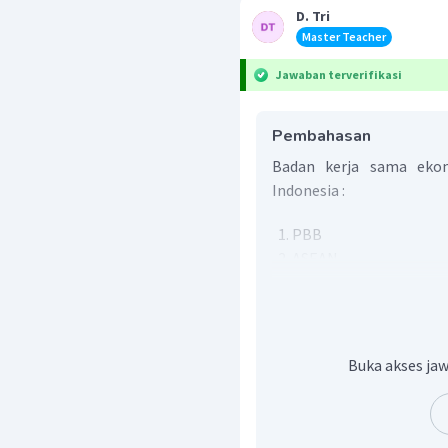
D. Tri
Master Teacher
Jawaban terverifikasi
Pembahasan
Badan kerja sama ekono
Indonesia :
PBB
ASEAN
KAA
Jadi, jawaban yang tepat
Buka akses jaw