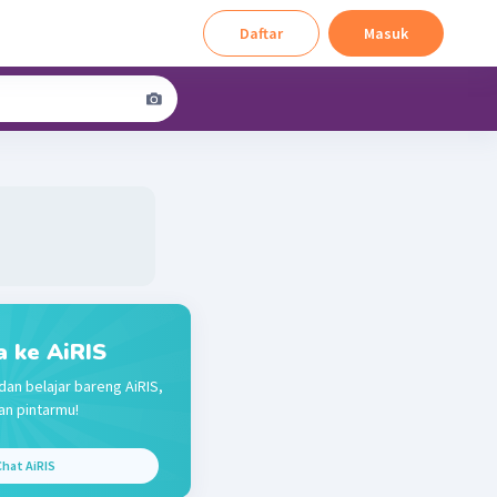
Daftar
Masuk
a ke AiRIS
dan belajar bareng AiRIS,
n pintarmu!
hat AiRIS