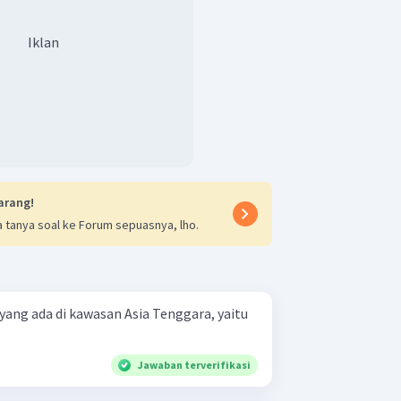
Iklan
arang!
 tanya soal ke Forum sepuasnya, lho.
yang ada di kawasan Asia Tenggara, yaitu
Jawaban terverifikasi