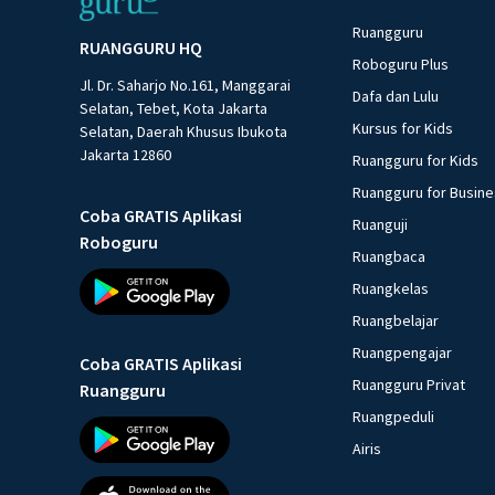
Ruangguru
RUANGGURU HQ
Roboguru Plus
Jl. Dr. Saharjo No.161, Manggarai
Dafa dan Lulu
Selatan, Tebet, Kota Jakarta
Kursus for Kids
Selatan, Daerah Khusus Ibukota
Jakarta 12860
Ruangguru for Kids
Ruangguru for Busin
Coba GRATIS Aplikasi
Ruanguji
Roboguru
Ruangbaca
Ruangkelas
Ruangbelajar
Ruangpengajar
Coba GRATIS Aplikasi
Ruangguru Privat
Ruangguru
Ruangpeduli
Airis