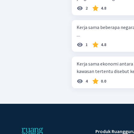
2
4.8
Kerja sama beberapa negara
....
1
4.8
Kerja sama ekonomi antara
kawasan tertentu disebut ker
4
0.0
Produk Ruanggur