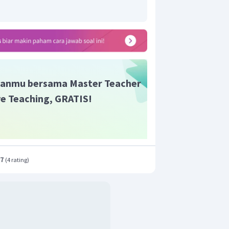
anmu bersama Master Teacher
ive Teaching, GRATIS!
.7
(
4 rating
)