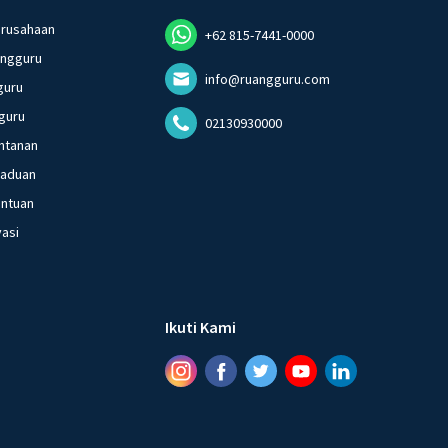
erusahaan
+62 815-7441-0000
angguru
info@ruangguru.com
guru
guru
02130930000
ntanan
gaduan
entuan
vasi
Ikuti Kami