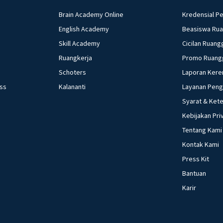
Brain Academy Online
Kredensial P
English Academy
Beasiswa Ru
Skill Academy
Cicilan Ruang
Ruangkerja
Promo Ruang
Schoters
Laporan Kere
ess
Kalananti
Layanan Pen
Syarat & Ket
Kebijakan Pri
Tentang Kami
Kontak Kami
Press Kit
Bantuan
Karir