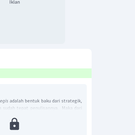
Iklan
tegis
adalah bentuk baku dari strategik,
n sudah tepat penulisannya. Maka dari
tepat adalah B.