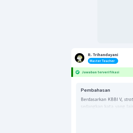
R. Trihandayani
Master Teacher
Jawaban terverifikasi
Pembahasan
Berdasarkan KBBI V,
stra
sedangkan kata yang lai
itu, jawaban yang paling 