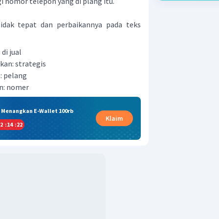
nomor telepon yang di plang itu.
idak tepat dan perbaikannya pada teks
 di jual
ikan: strategis
n: pelang
an: nomer
& Menangkan E-Wallet 100rb
Klaim
2
:
14
:
22