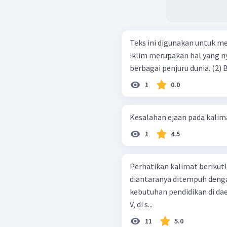
Teks ini digunakan untuk menjawab soal
iklim merupakan hal yang n
berbagai penjuru dunia. (2
1
0.0
Kesalahan ejaan pada kalimat
1
4.5
Perhatikan kalimat berikut! Penanganan masalah pendidika
diantaranya ditempuh deng
kebutuhan pendidikan di dae
V, di s...
11
5.0