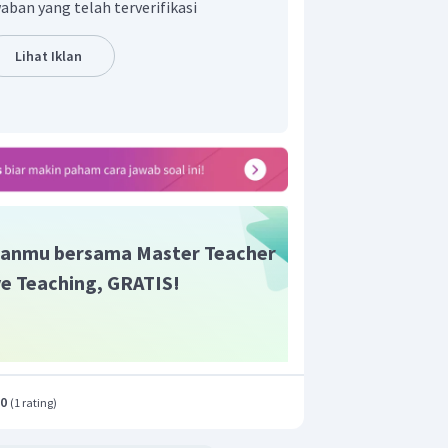
aban yang telah terverifikasi
Lihat Iklan
anmu bersama Master Teacher
ive Teaching, GRATIS!
.0
(
1 rating
)