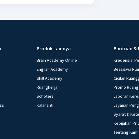
u
Produk Lainnya
Bantuan & 
Brain Academy Online
Kredensial P
English Academy
Beasiswa Ru
Skill Academy
Cicilan Ruang
Ruangkerja
Promo Ruang
Schoters
Laporan Kere
ess
Kalananti
Layanan Pen
Syarat & Ket
Kebijakan Pri
Tentang Kami