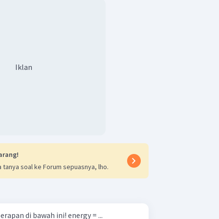
Iklan
arang!
 tanya soal ke Forum sepuasnya, lho.
Perbaikilah penulisan kata serapan di bawah ini! energy = ...