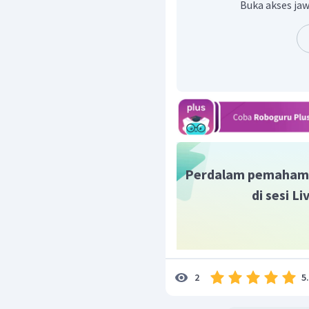
Buka akses jaw
Perdalam pemaham
di sesi L
5
2