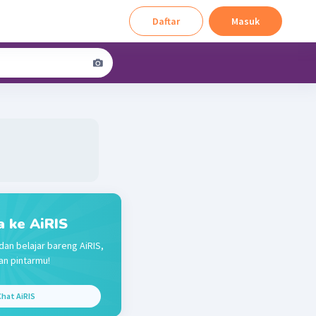
Daftar
Masuk
a ke AiRIS
dan belajar bareng AiRIS,
n pintarmu!
hat AiRIS