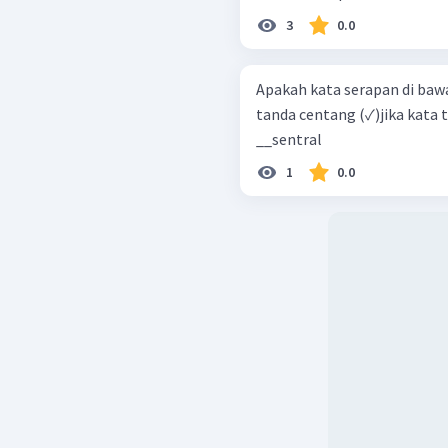
3
0.0
Apakah kata serapan di bawa
tanda centang (✓)jika kata 
__sentral
1
0.0