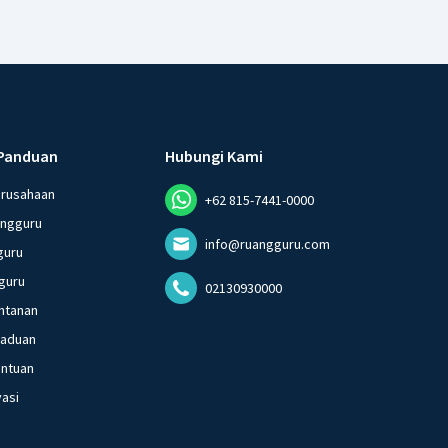
Panduan
Hubungi Kami
erusahaan
+62 815-7441-0000
angguru
info@ruangguru.com
guru
guru
02130930000
ntanan
gaduan
entuan
vasi