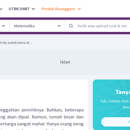
UTBK/SNBT
Produk Ruangguru
ks berikut! Rumah itu sudah lama di...
Iklan
Tany
Yuk, cobain chat 
tema
inggalkan pemiliknya. Bahkan, beberapa
ang akan dijual. Namun, rumah besar dan
C
 berharga sangat mahal. Hanya orang iseng