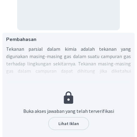
Pembahasan
Tekanan parsial dalam kimia adalah tekanan yang
digunakan masing-masing gas dalam suatu campuran gas
terhadap lingkungan sekitarnya. Tekanan masing-masing
gas dalam campuran dapat dihitung jika diketahui
banyaknya gas, volume yang ditempati, dan
temperaturnya. Tekanan parsial bisa dijumlahkan untuk
menghitung tekanan total campuran gas. Karena tekanan
NH
parsial
belum diketahui, maka cara untuk
3
NH
menghitung tekanan parsial
sebagai berikut:
3
Buka akses jawaban yang telah terverifikasi
3
H
(
)
+
N
(
)
⇌
2
NH
(
)
g
g
g
2
2
3
2
(
NH
)
P
Lihat Iklan
3
=
K
p
3
(
H
)
(
N
)
P
P
2
2
2