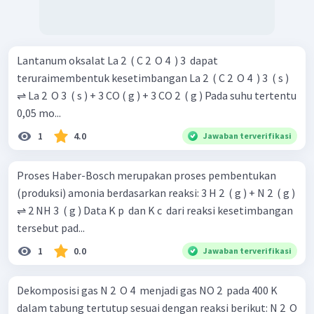
Lantanum oksalat La 2 ​ ( C 2 ​ O 4 ​ ) 3 ​ dapat
teruraimembentuk kesetimbangan La 2 ​ ( C 2 ​ O 4 ​ ) 3 ​ ( s )
⇌ La 2 ​ O 3 ​ ( s ) + 3 CO ( g ) + 3 CO 2 ​ ( g ) Pada suhu tertentu
0,05 mo...
1
4.0
Jawaban terverifikasi
Proses Haber-Bosch merupakan proses pembentukan
(produksi) amonia berdasarkan reaksi: 3 H 2 ​ ( g ) + N 2 ​ ( g )
⇌ 2 NH 3 ​ ( g ) Data K p ​ dan K c ​ dari reaksi kesetimbangan
tersebut pad...
1
0.0
Jawaban terverifikasi
Dekomposisi gas N 2 ​ O 4 ​ menjadi gas NO 2 ​ pada 400 K
dalam tabung tertutup sesuai dengan reaksi berikut: N 2 ​ O