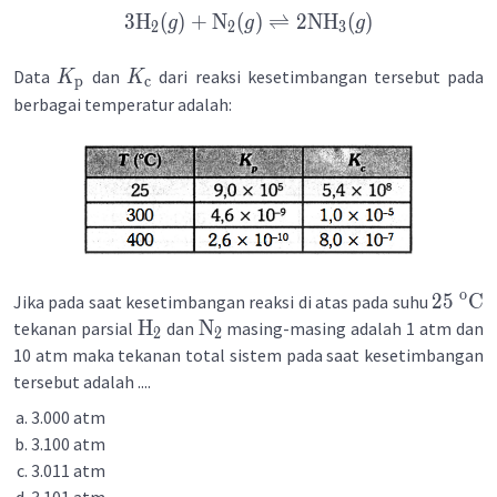
3
H
(
)
+
N
(
)
⇌
2
NH
(
)
g
g
g
2
2
3
Data
dan
dari reaksi kesetimbangan tersebut pada
K
K
p
c
berbagai temperatur adalah:
o
25
C
Jika pada saat kesetimbangan reaksi di atas pada suhu
H
N
tekanan parsial
dan
masing-masing adalah 1 atm dan
2
2
10 atm maka tekanan total sistem pada saat kesetimbangan
tersebut adalah ....
3.000 atm
3.100 atm
3.011 atm