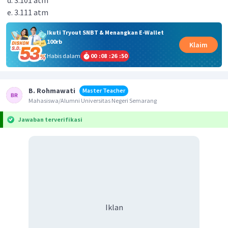
3.101 atm
3.111 atm
Ikuti Tryout SNBT & Menangkan E-Wallet
100rb
Klaim
Habis dalam
00
:
08
:
26
:
50
B. Rohmawati
Master Teacher
Mahasiswa/Alumni Universitas Negeri Semarang
Jawaban terverifikasi
Iklan