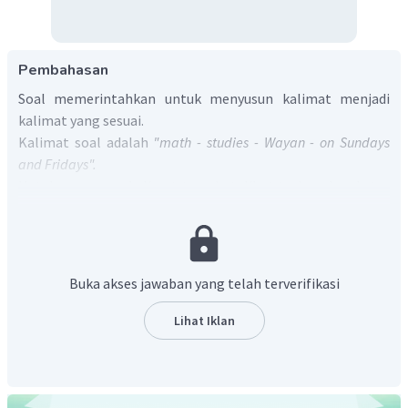
Pembahasan
Soal memerintahkan untuk menyusun kalimat menjadi
kalimat yang sesuai.
Kalimat soal adalah
"math - studies - Wayan - on Sundays
and Fridays".
Untuk menyusun kalimat tersebut, lihat terjemahan kata-
kata berikut:
math
artinya "matematika".
studies
artinya "belajar".
Buka akses jawaban yang telah terverifikasi
Wayan
artinya "Wayan".
on Sundays and Fridays
artinya "pada hari Minggu dan
Lihat Iklan
Jum'at".
Susunan yang baik dalam bahasa Indonesia adalah "Wayan
belajar matematika pada hari Minggu dan Jum'at."