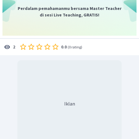
Dalam bahasa Inggris, kalimat tersebut menjadi
"Wayan
Perdalam pemahamanmu bersama Master Teacher
studies math on Sundays and Fridays."
di sesi Live Teaching, GRATIS!
Jadi, jawaban yang benar adalah
"Wayan studies math
on Sundays and Fridays."
0.0
2
(
0 rating
)
Iklan