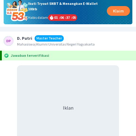
Ikuti Tryout SNBT & Menangkan E-Wallet
100rb
Klaim
Habis dalam
01
:
06
:
37
:
05
D. Putri
Master Teacher
Mahasiswa/Alumni Universitas Negeri Yogyakarta
Jawaban terverifikasi
Iklan