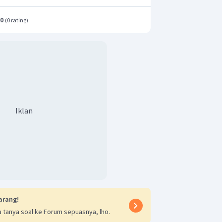
.0
(
0 rating
)
Iklan
arang!
 tanya soal ke Forum sepuasnya, lho.