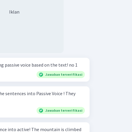
Iklan
Write the sentence that using passive voice based on the text! no 1
Jawaban terverifikasi
sentences into Passive Voice ! They
Jawaban terverifikasi
 The mountain is climbed