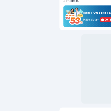
a month.
Ikuti Tryout SNBT 
Habis dalam
00
:
1