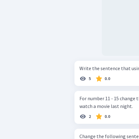
5
0.0
For number 11 - 15 change the 
watch a movie last night.
2
0.0
Change the following sentence into active!