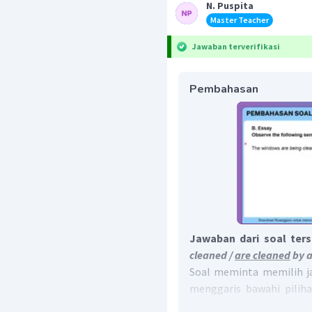
N. Puspita
Master Teacher
Jawaban terverifikasi
Pembahasan
Jawaban dari soal ter
cleaned /
are cleaned
by a
Soal meminta memilih j
menggaris bawahi piliha
soal adalah "Jendela s