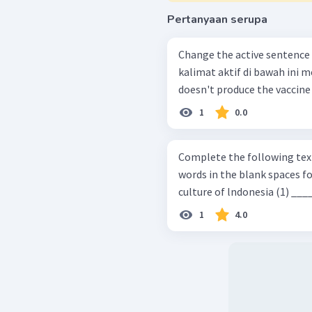
Pertanyaan serupa
Change the active sentence below
kalimat aktif di bawah ini menjadi be
doesn't produce the vaccine 
1
0.0
Complete the following text
words in the blank spaces for questions 1-1
culture of lndonesia (1) ____ (
1
4.0