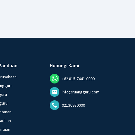
Panduan
Hubungi Kami
erusahaan
+62 815-7441-0000
angguru
info@ruangguru.com
guru
guru
02130930000
ntanan
gaduan
entuan