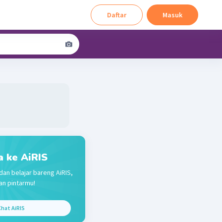
Daftar
Masuk
a ke AiRIS
dan belajar bareng AiRIS,
n pintarmu!
hat AiRIS