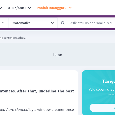
UTBK/SNBT
Produk Ruangguru
lowing sentences. After...
Iklan
Tany
Yuk, cobain chat 
tences. After that, underline the best
tema
C
ned / are cleaned
by a window cleaner once