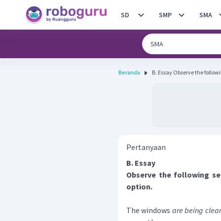
SD
SMP
SMA
Beranda
B. Essay Observe the fol
Pertanyaan
B. Essay
Observe the following sen
option.
The windows
are being clea