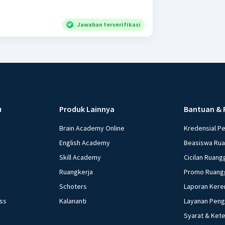
Jawaban terverifikasi
u
Produk Lainnya
Bantuan & 
Brain Academy Online
Kredensial P
English Academy
Beasiswa Ru
Skill Academy
Cicilan Ruang
Ruangkerja
Promo Ruang
Schoters
Laporan Kere
ess
Kalananti
Layanan Pen
Syarat & Ket