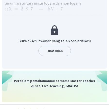
umumnya antara unsur logam dan non logam.
X
=
2
8
7
→
EV
:
7
17
EV : 7 menunjukkan unsur X terdapat di golongan VIIA dan
merupakan unsur non logam.
Pada pilihan jawaban agar terbentuk ikatan ion, maka
unsur X harus berikatan dengan
Na
=
2
8
1
→
EV
:
1
11
Buka akses jawaban yang telah terverifikasi
EV : 1 menunjukkan Na terdapat di golongan IA dan
merupakan unsur logam.
Lihat Iklan
Oleh karena itu, jawaban yang benar adalah C.
Perdalam pemahamanmu bersama Master Teacher
di sesi Live Teaching, GRATIS!