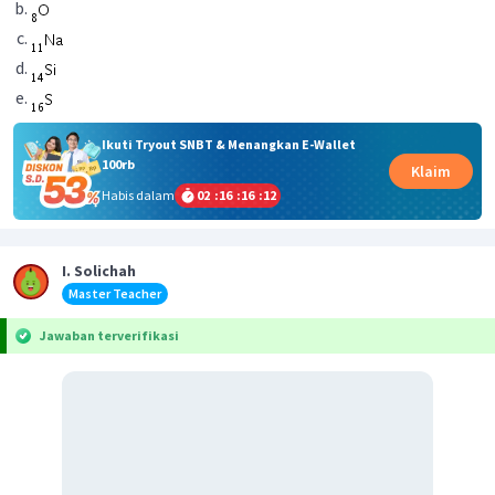
Ikuti Tryout SNBT & Menangkan E-Wallet
100rb
Klaim
Habis dalam
02
:
16
:
16
:
12
I. Solichah
Master Teacher
Jawaban terverifikasi