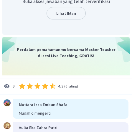
Buka akses jawaban yang telah terverifikasi
Lihat Iklan
Untuk l = 1 (subkulit p)
Perdalam pemahamanmu bersama Master Teacher
di sesi Live Teaching, GRATIS!
Untuk l = 2 (subkulit d)
4.3
9
(
6 rating
)
Mutiara Izza Embun Shafa
Mudah dimengerti
Aulia Eka Zahra Putri