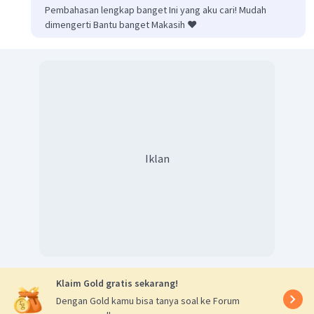
Konfigurasi elektron dengan jumlah elektron tidak
Pembahasan lengkap banget Ini yang aku cari! Mudah
dimengerti Bantu banget Makasih ❤️
berpasangan terbanyak adalah:
Elektron pada orbital d dan s sudah mencapai nilai
maksimum, namun pada orbital p belum maksimum, ada 3
elektron tidak berpasangan:
Iklan
Jadi, jawaban yang tepat adalah E.
Klaim Gold gratis sekarang!
Dengan Gold kamu bisa tanya soal ke Forum