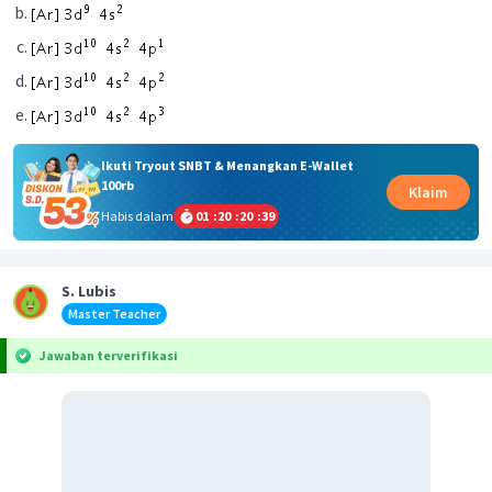
Ikuti Tryout SNBT & Menangkan E-Wallet
100rb
Klaim
Habis dalam
01
:
20
:
20
:
39
S. Lubis
Master Teacher
Jawaban terverifikasi