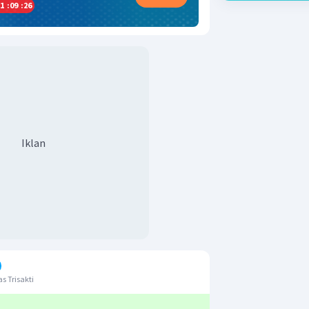
1
:
09
:
26
Iklan
s Trisakti