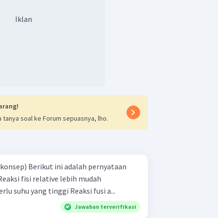
Iklan
arang!
 tanya soal ke Forum sepuasnya, lho.
alah pernyataan
dilaksanakan karena tidak perlu suhu yang tinggi Reaksi fusi a...
Jawaban terverifikasi