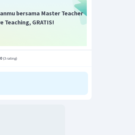
anmu bersama Master Teacher
ive Teaching, GRATIS!
.0
(
3 rating
)