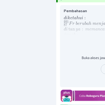
Pembahasan
:
d
ik
e
t
ah
u
i
221
F
r
b
er
u
bah
m
e
nj
87
tan
:
d
i
y
a
m
e
man
c
a
:
ja
w
ab
221
209
4
→
+
2
F
r
B
i
α
87
83
2
Buka akses jaw