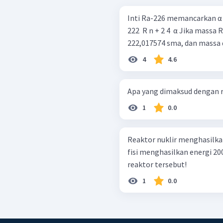
Inti Ra-226 memancarkan α menurut re
222 ​ R n + 2 4 ​ α Jika massa Ra-226 = 226,025406 sma, massa Rn-222 =
222,017574 sma, dan massa α
4
4.6
Apa yang dimaksud dengan re
1
0.0
Reaktor nuklir menghasilkan 
fisi menghasilkan energi 20
reaktor tersebut!
1
0.0