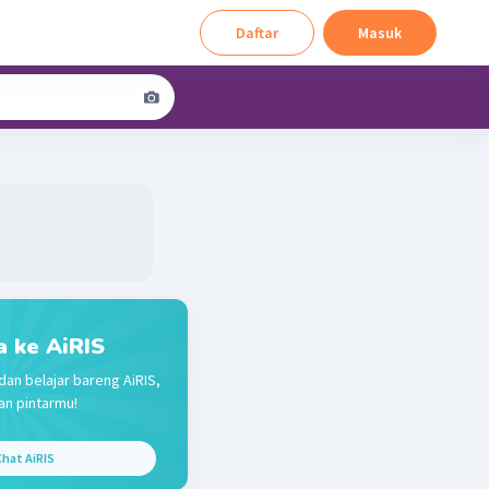
Daftar
Masuk
a ke AiRIS
dan belajar bareng AiRIS,
n pintarmu!
hat AiRIS