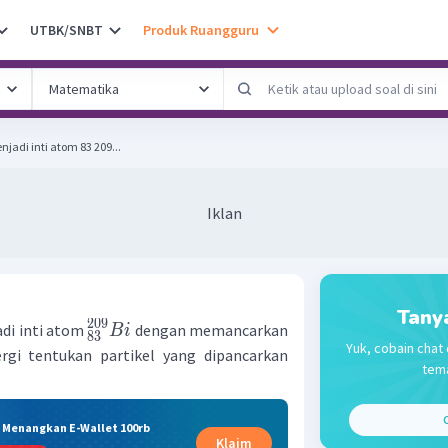
UTBK/SNBT
Produk Ruangguru
njadi inti atom 83 209...
Iklan
Tany
209
di inti atom
dengan memancarkan
B
i
83
Yuk, cobain chat 
rgi tentukan partikel yang dipancarkan
tema
C
& Menangkan E-Wallet 100rb
Klaim