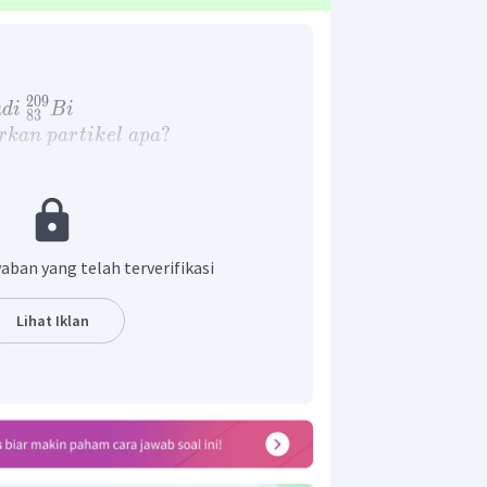
209
a
d
i
B
i
83
?
r
kan
p
a
r
t
ik
e
l
a
p
a
1
+
4
+
n
E
0
aban yang telah terverifikasi
Lihat Iklan