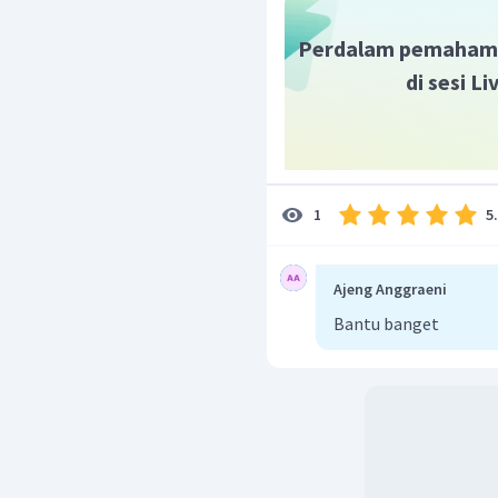
Perdalam pemaham
di sesi L
5
1
Ajeng Anggraeni
Bantu banget