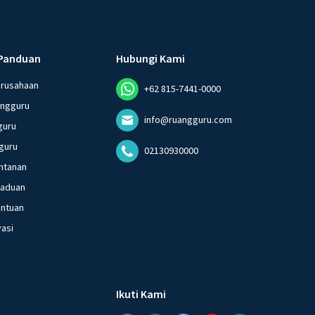
Panduan
Hubungi Kami
erusahaan
+62 815-7441-0000
angguru
info@ruangguru.com
guru
guru
02130930000
ntanan
gaduan
entuan
vasi
Ikuti Kami