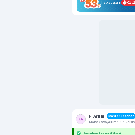
Habis dalam
02
:
1
F. Arifin
Master Teacher
Mahasiswa/Alumni Universita
Jawaban terverifikasi