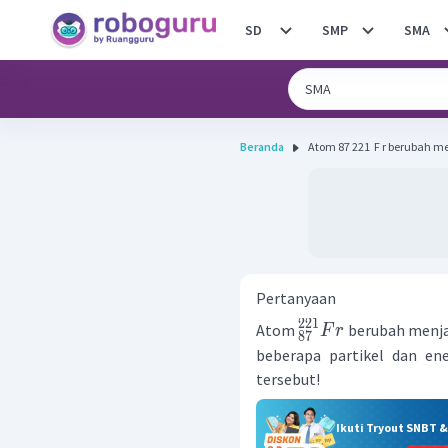
SD
SMP
SMA
Beranda
Atom 87 221 ​ F r berubah me
Pertanyaan
221
Atom
berubah menja
F
r
87
beberapa partikel dan ene
tersebut!
Ikuti Tryout SNBT 