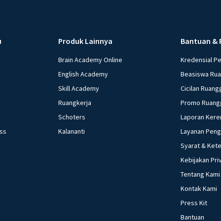
u
Produk Lainnya
Bantuan & 
Brain Academy Online
Kredensial P
English Academy
Beasiswa Ru
Skill Academy
Cicilan Ruang
Ruangkerja
Promo Ruang
Schoters
Laporan Kere
ess
Kalananti
Layanan Pen
Syarat & Ket
Kebijakan Pri
Tentang Kami
Kontak Kami
Press Kit
Bantuan