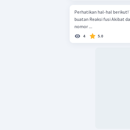
Perhatikan hal-hal berikut! Transmisi inti Reaksi fisi Radioaktivitas
buatan Reaksi fusi Akibat dari penembakan inti ditunjukkan oleh
nomor ....
4
5.0