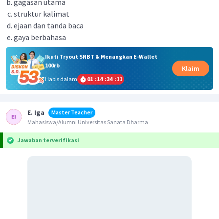
gagasan utama
struktur kalimat
ejaan dan tanda baca
gaya berbahasa
Ikuti Tryout SNBT & Menangkan E-Wallet
100rb
Klaim
Habis dalam
01
:
14
:
34
:
11
E. Iga
Master Teacher
Mahasiswa/Alumni Universitas Sanata Dharma
Jawaban terverifikasi