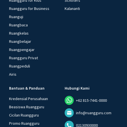
Ruangguru for Kids
Schoters
Ruangguru for Business
Kalananti
Ruanguji
Ruangbaca
Ruangkelas
Ruangbelajar
Ruangpengajar
Ruangguru Privat
Ruangpeduli
Airis
Bantuan & Panduan
Hubungi Kami
Kredensial Perusahaan
+62 815-7441-0000
Beasiswa Ruangguru
info@ruangguru.com
Cicilan Ruangguru
Promo Ruangguru
02130930000