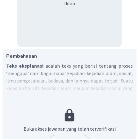
Iklan
Pembahasan
Teks eksplanasi
adalah teks yang berisi tentang proses
‘mengapa’ dan ‘bagaimana’ kejadian-kejadian alam, sosial,
ilmu pengetahuan, budaya, dan lainnya dapat terjadi. Suatu
kejadian baik itu kejadian alam maupun kejadian sosial yang
terjadi di sekitar kita, selalu memiliki hubungan sebab
akibat dan proses.
Dalam menyusun
teks eksplanasi perlu memperhatikan
kaidah kebahasaan
berikut ini:
Buka akses jawaban yang telah terverifikasi
Menggunakan kalimat pasif
Menggunakan konjungsi kasual dan waktu