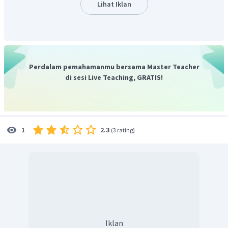
Lihat Iklan
Terdapat istilah ilmiah
Menggunakan kata kerja material dan rasional
Bersifat informatif
Jadi, aspek kebahasaan dalam teks eksplanasi yang tidak
Perdalam pemahamanmu bersama Master Teacher
perlu dianalisis adalah gagasan utama.
di sesi Live Teaching, GRATIS!
Dengan demikian, jawaban yang tepat adalah pilihan B.
2.3
1
(
3 rating
)
Iklan