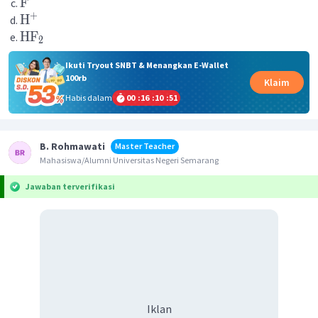
F
+
H
HF
2
Ikuti Tryout SNBT & Menangkan E-Wallet
100rb
Klaim
Habis dalam
00
:
16
:
10
:
51
B. Rohmawati
Master Teacher
Mahasiswa/Alumni Universitas Negeri Semarang
Jawaban terverifikasi
Iklan