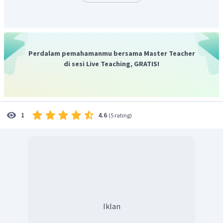
HF
Jadi, asam konjugasi dari
adalah
.
Perdalam pemahamanmu bersama Master Teacher
di sesi Live Teaching, GRATIS!
4.6
1
(
5 rating
)
Iklan