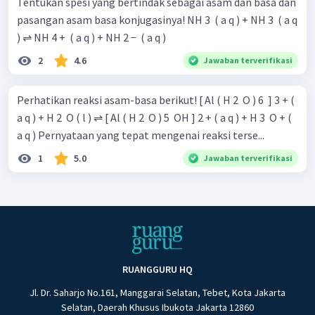
Tentukan spesi yang bertindak sebagai asam dan basa dan
pasangan asam basa konjugasinya! NH 3 ​ ( a q ) + NH 3 ​ ( a q
) ⇌ NH 4 + ​ ( a q ) + NH 2 − ​ ( a q )
2
4.6
Jawaban terverifikasi
Perhatikan reaksi asam-basa berikut! [ Al ( H 2 ​ O ) 6 ​ ] 3 + (
a q ) + H 2 ​ O ( l ) ⇌ [ Al ( H 2 ​ O ) 5 ​ OH ] 2 + ( a q ) + H 3 ​ O + (
a q ) Pernyataan yang tepat mengenai reaksi terse...
1
5.0
Jawaban terverifikasi
RUANGGURU HQ
Jl. Dr. Saharjo No.161, Manggarai Selatan, Tebet, Kota Jakarta
Selatan, Daerah Khusus Ibukota Jakarta 12860