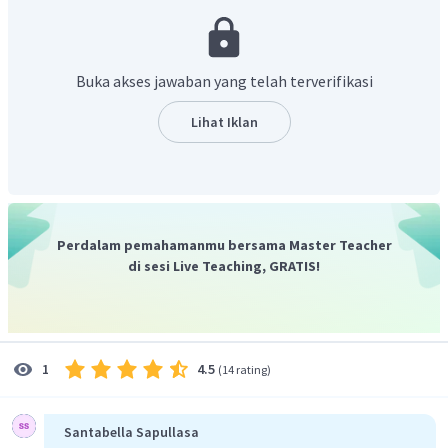
Pemuda I di Yogyakarta. Kongres ini telah menunjukkan
adanya kekuatan untuk membangun persatuan dari seluruh
organisasi pemuda yang ada di Indonesia.
Buka akses jawaban yang telah terverifikasi
Lihat Iklan
Perdalam pemahamanmu bersama Master Teacher
di sesi Live Teaching, GRATIS!
4.5
1
(
14 rating
)
Santabella Sapullasa