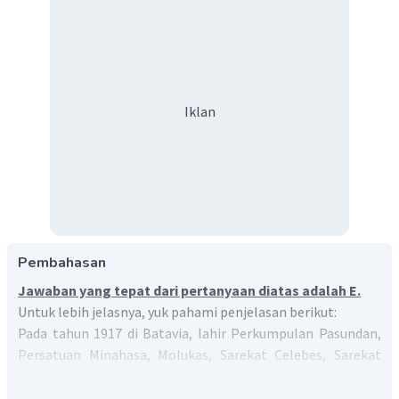
Iklan
Pembahasan
Jawaban yang tepat dari pertanyaan diatas adalah E.
Untuk lebih jelasnya, yuk pahami penjelasan berikut:
Pada tahun 1917 di Batavia, lahir Perkumpulan Pasundan,
Persatuan Minahasa, Molukas, Sarekat Celebes, Sarekat
Sumatera, dan lain-lain. Pada tahun 1926, berbagai
organisasi kepemudaan ini menyelenggarakan Kongres