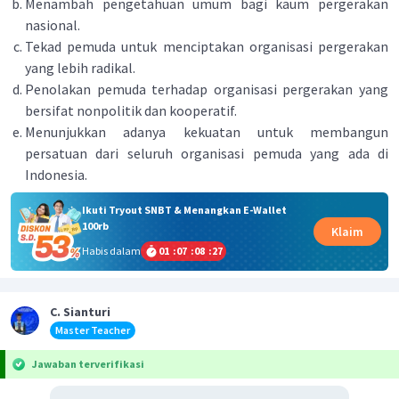
Menambah pengetahuan umum bagi kaum pergerakan
nasional.
Tekad pemuda untuk menciptakan organisasi pergerakan
yang lebih radikal.
Penolakan pemuda terhadap organisasi pergerakan yang
bersifat nonpolitik dan kooperatif.
Menunjukkan adanya kekuatan untuk membangun
persatuan dari seluruh organisasi pemuda yang ada di
Indonesia.
Ikuti Tryout SNBT & Menangkan E-Wallet
100rb
Klaim
Habis dalam
01
:
07
:
08
:
27
C. Sianturi
Master Teacher
Jawaban terverifikasi