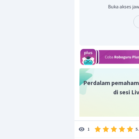
Subjek
I, you, we, they
k
Buka akses jaw
Subjek dalam kata-kat
ditambah
s/es
.
Berdasarkan hal tersebut
adalah
"Lion lives in the 
hidup di hutan."
Jadi, jawaban yang ben
Perdalam pemaham
di sesi L
5
1