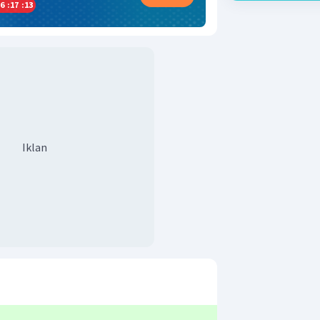
6
:
17
:
12
Iklan