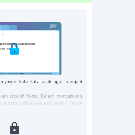
enyusun kata-kata acak agar menjadi
skan sebuah fakta
.
Dalam menyatakan
 digunakan adalah kalimat positif
Simple
(s/es) + O.
erja ditambah
s/es.