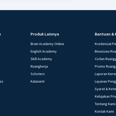
u
Produk Lainnya
Bantuan & 
Brain Academy Online
Kredensial P
English Academy
Beasiswa Ru
Skill Academy
Cicilan Ruang
Ruangkerja
Promo Ruang
Schoters
Laporan Kere
ess
Kalananti
Layanan Pen
Syarat & Ket
Kebijakan Pri
Tentang Kami
Kontak Kami