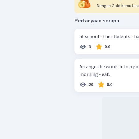
Dengan Gold kamu bisa
Pertanyaan serupa
3
0.0
Arrange the words into a good sentence! Chick
morning - eat.
20
0.0