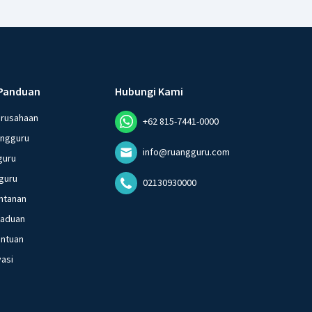
Panduan
Hubungi Kami
erusahaan
+62 815-7441-0000
angguru
info@ruangguru.com
guru
guru
02130930000
ntanan
gaduan
entuan
vasi