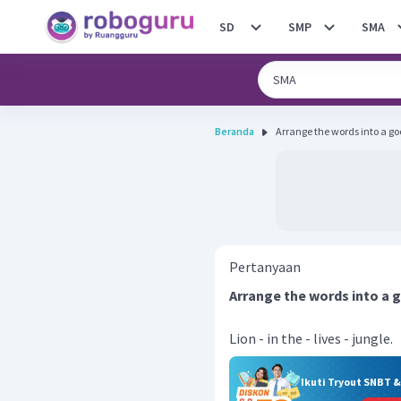
SD
SMP
SMA
Beranda
Pertanyaan
Arrange the words into a 
Lion - in the - lives - jungle.
Ikuti Tryout SNBT 