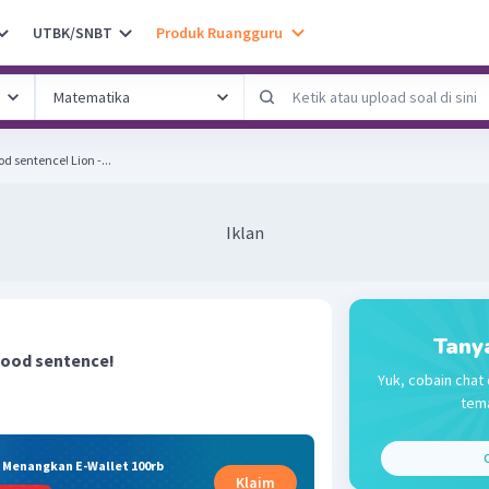
UTBK/SNBT
Produk Ruangguru
Arrange the words into a good sentence! Lion -...
Iklan
Tany
good sentence!
Yuk, cobain chat 
tema
C
& Menangkan E-Wallet 100rb
Klaim