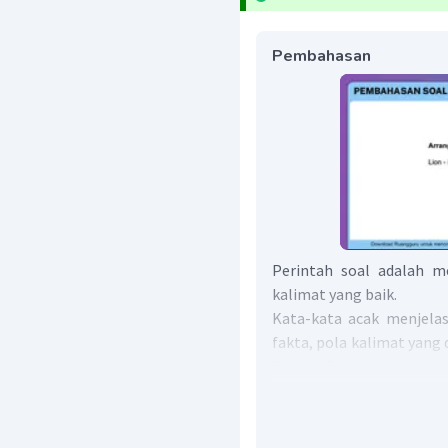
Pembahasan
Perintah soal adalah m
kalimat yang baik.
Kata-kata acak menjela
fakta, pola kalimat yang
Present Tense
yaitu
S + V1 
Catatan:
Subjek
he, she, it
kata k