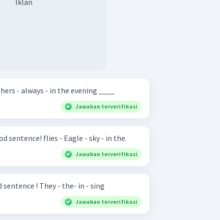
Iklan
brush - teeth - I and my brothers - always - in the evening ____
Jawaban terverifikasi
Arrange the words into a good sentence! flies - Eagle - sky - in the.
Jawaban terverifikasi
Arrange the words into good sentence ! They - the- in - sing
Jawaban terverifikasi