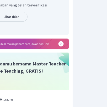
ata kerja tidak ditambah
s/es
.
aban yang telah terverifikasi
a acak adalah
lion,
maka kata kerja
Lihat Iklan
, susunan yang benar untuk kalimat ini
jungle."
Kalimat tersebut berarti "Singa
ar adalah
"Lion lives in the jungle."
anmu bersama Master Teacher
ive Teaching, GRATIS!
.0
(
1 rating
)