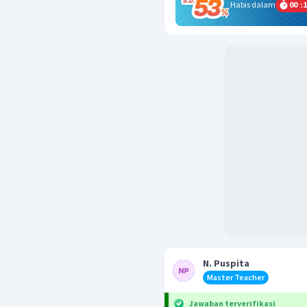
Habis dalam
00
:
1
N. Puspita
Master Teacher
Jawaban terverifikasi