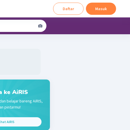
Daftar
Masuk
a ke AiRIS
dan belajar bareng AiRIS,
n pintarmu!
hat AiRIS