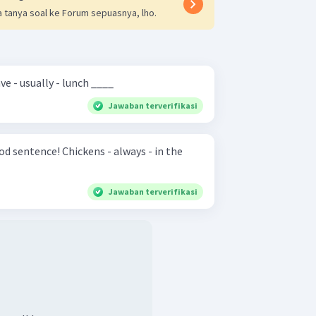
 tanya soal ke Forum sepuasnya, lho.
at school - the students - have - usually - lunch ____
Jawaban terverifikasi
ens - always - in the
Jawaban terverifikasi