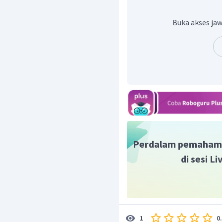
Dengan berpedoman pada
kata - kata pada soal men
Buka akses jaw
now."
Jadi, jawaban yang ben
rice right now."
Perdalam pemaham
di sesi L
0
1