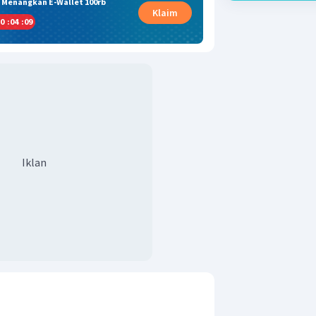
& Menangkan E-Wallet 100rb
Klaim
0
:
04
:
09
Iklan