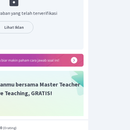
 rumus yang ada, maka perubahan dari
jadi
"My sister is not eating fried rice right
aban yang telah terverifikasi
ar adalah
"My sister is not eating fried
Lihat Iklan
anmu bersama Master Teacher
ive Teaching, GRATIS!
.0
(
0 rating
)