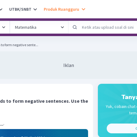
UTBK/SNBT
Produk Ruangguru
to form negative sente...
Iklan
Tany
ds to form negative sentences. Use the
Yuk, cobain chat 
tema
__.
C