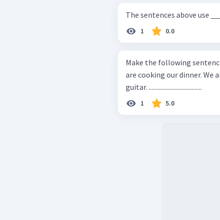
The sentences above use __
1
0.0
Make the following sentences into
are cooking our dinner. We aren't cooking our dinner. He is playing the
guitar. ....................................
1
5.0