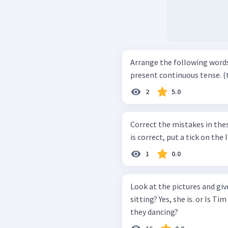
Arrange the following words
pre
2
5.0
Correct the mistakes in thes
1
0.0
Look at the pictures and give the cor
sitting? Yes, she is. or Is Tim 
they dancing?