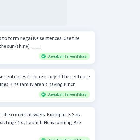
 to form negative sentences. Use the
sent continuous tense. (the sun/shine) ____.
Jawaban terverifikasi
e sentences if there is any. If the sentence
is correct, put a tick on the lines. The family aren't having lunch.
Jawaban terverifikasi
rect answers. Example: Is Sara
sitting? No, he isn't. He is running. Are