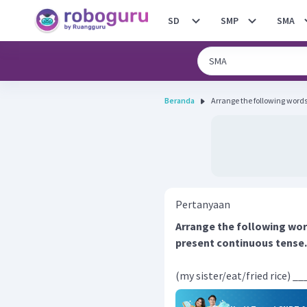
SD
SMP
SMA
Beranda
Arrange the following words 
Pertanyaan
Arrange the following wor
present continuous tense.
(my sister/eat/fried rice) __