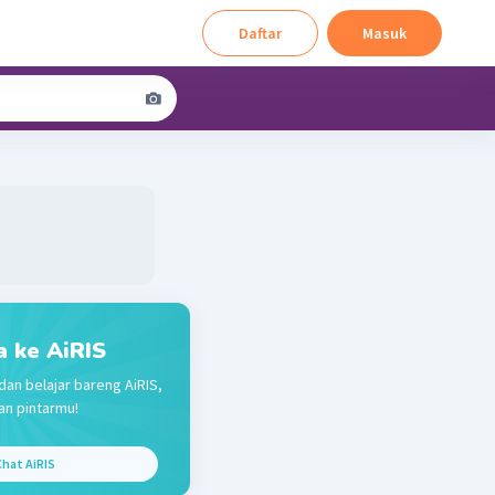
Daftar
Masuk
a ke AiRIS
dan belajar bareng AiRIS,
n pintarmu!
hat AiRIS