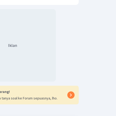
Iklan
arang!
 tanya soal ke Forum sepuasnya, lho.