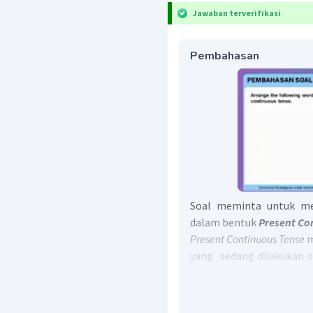
Jawaban terverifikasi
Pembahasan
Soal meminta untuk men
dalam bentuk
Present Co
Present Continuous Tense
m
yang sedang dilakukan 
Tense (Negative)
adalah
S
Adverb
.
Untuk
Present 
digunakan adalah
"right 