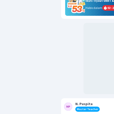
Ikuti Tryout SNBT 
Habis dalam
02
:
2
N. Puspita
Master Teacher