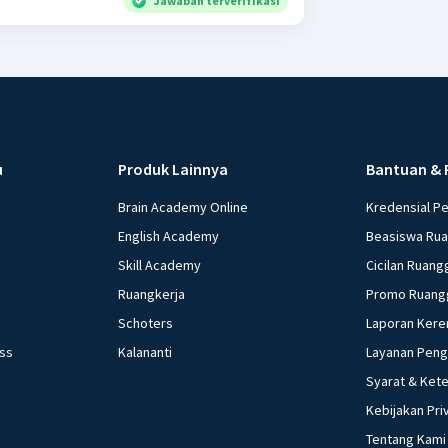
Jawaban terverifikasi
u
Produk Lainnya
Bantuan & 
Brain Academy Online
Kredensial P
English Academy
Beasiswa Ru
Skill Academy
Cicilan Ruang
Ruangkerja
Promo Ruang
Schoters
Laporan Kere
ess
Kalananti
Layanan Pen
Syarat & Ket
Kebijakan Pri
Tentang Kami