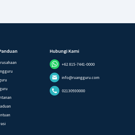
Panduan
Hubungi Kami
erusahaan
+62 815-7441-0000
angguru
info@ruangguru.com
guru
guru
02130930000
ntanan
gaduan
entuan
vasi