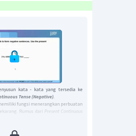
yusun kata - kata yang tersedia ke
ntinuous Tense (Negative)
.
emiliki fungsi menerangkan perbuatan
sekarang. Rumus dari
Present Continuous
 + to be (am/is/are) + not + V.ing + O +
Continuous Tense
,
adverb of time
yang
now / now"
.