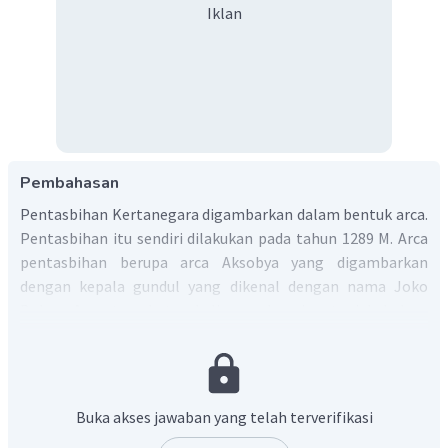
Iklan
Pembahasan
Pentasbihan Kertanegara digambarkan dalam bentuk arca.
Pentasbihan itu sendiri dilakukan pada tahun 1289 M. Arca
pentasbihan berupa arca Aksobya yang digambarkan
dengan kepala gundul yang dikenal dengan nama Joko
Dolog. Arca tersebut sekaligus sebagai petunjuk bahwa
agama yang dianut oleh Kertanegara dan yang
berkembang saat itu di masyarakat adalah Buddha
Tantrayana.
Jadi, jawaban yang tepat adalah E.
Buka akses jawaban yang telah terverifikasi