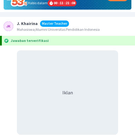
Habis dalam
00
:
11
:
21
:
08
J. Khairina
Master Teacher
Mahasiswa/Alumni Universitas Pendidikan Indonesia
Jawaban terverifikasi
Iklan