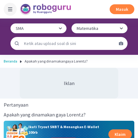
Masuk
Beranda
Apakah yang dinamakangaya Lorentz?
Iklan
Pertanyaan
Apakah yang dinamakan gaya Lorentz?
Ikuti Tryout SNBT & Menangkan E-Wallet
100rb
Klaim