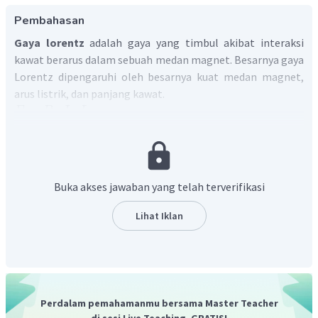
Pembahasan
Gaya lorentz
adalah gaya yang timbul akibat interaksi
kawat berarus dalam sebuah medan magnet. Besarnya gaya
Lorentz dipengaruhi oleh besarnya kuat medan magnet,
arus listrik, dan panjang kawat.
=
⋅
⋅
F
B
I
L
F=
Gaya lorentz
B=
Medan magnet
I=
Kuat arus
L=
Panjang kawat
Buka akses jawaban yang telah terverifikasi
Jadi, gaya lorentz adalah gaya yang timbul akibat
interaksi kawat berarus dalam sebuah medan magnet.
Lihat Iklan
Perdalam pemahamanmu bersama Master Teacher
di sesi Live Teaching, GRATIS!