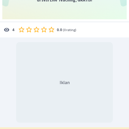
0.0
4
(
0 rating
)
Iklan