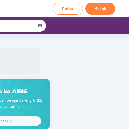
Daftar
Masuk
a ke AiRIS
dan belajar bareng AiRIS,
n pintarmu!
hat AiRIS