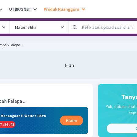
UTBK/SNBT
Produk Ruangguru
pah Palapa ...
Iklan
Tany
h Palapa ...
Yuk, cobain chat 
tema
& Menangkan E-Wallet 100rb
Klaim
7
:
54
:
40
C