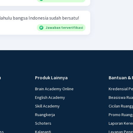
dahulu bangsa Indonesia sudah bersatu!
Jawaban terverifikasi
u
Produk Lainnya
Bantuan & 
Brain Academy Online
Kredensial P
English Academy
Beasiswa Ru
Skill Academy
Cicilan Ruang
Ruangkerja
Promo Ruang
Schoters
Laporan Kere
ess
Kalananti
Layanan Pen