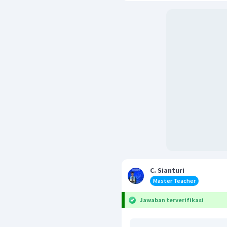
C. Sianturi
Master Teacher
Jawaban terverifikasi