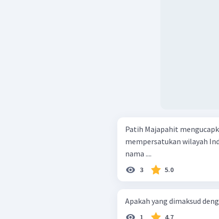
Patih Majapahit mengucapk
mempersatukan wilayah Indo
nama ....
3
5.0
Apakah yang dimaksud den
1
4.7