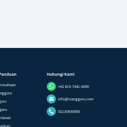
Panduan
Hubungi Kami
erusahaan
+62 815-7441-0000
angguru
info@ruangguru.com
guru
guru
02130930000
ntanan
gaduan