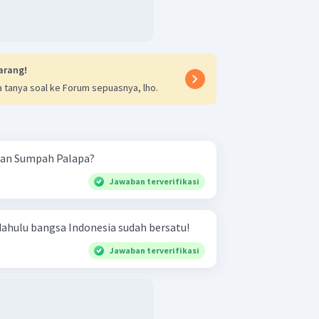
arang!
 tanya soal ke Forum sepuasnya, lho.
gan Sumpah Palapa?
Jawaban terverifikasi
dahulu bangsa Indonesia sudah bersatu!
Jawaban terverifikasi