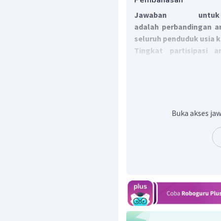
Pembahasan
Jawaban untu
adalah perbandingan a
seluruh penduduk usia k
Tingkat partisipasi 
sebagai perbandingan a
seluruh penduduk usi
persentase penduduk us
disuatu negara/wilaya
bahwa semakin tinggi pu
Buka akses jaw
yang tersedia untuk mem
perekonomian.