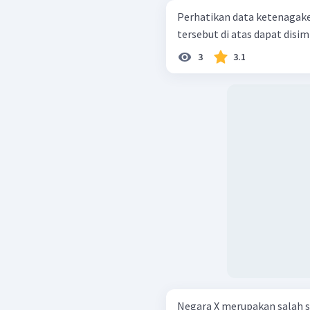
Perhatikan data ketenagakerjaan berik
tersebut di atas dapat dis
3
3.1
Negara X merupakan salah 