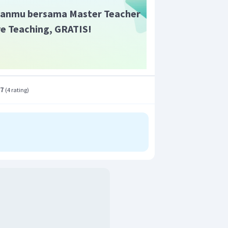
anmu bersama Master Teacher
ive Teaching, GRATIS!
.7
(
4 rating
)