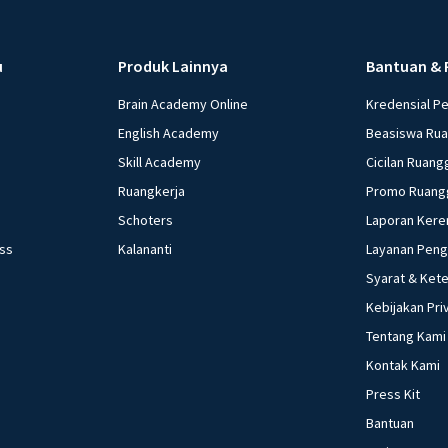
u
Produk Lainnya
Bantuan & 
Brain Academy Online
Kredensial P
English Academy
Beasiswa Ru
Skill Academy
Cicilan Ruang
Ruangkerja
Promo Ruang
Schoters
Laporan Kere
ess
Kalananti
Layanan Pen
Syarat & Ket
Kebijakan Pri
Tentang Kami
Kontak Kami
Press Kit
Bantuan