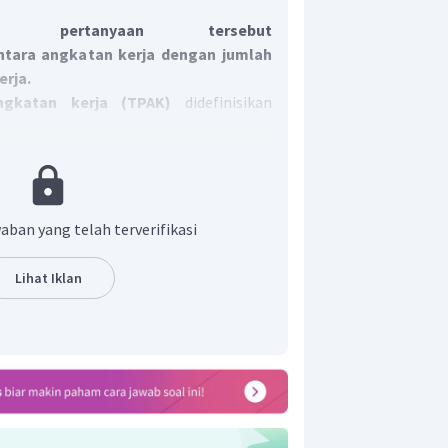
k pertanyaan tersebut
ntara angkatan kerja dengan jumlah
erja.
angkatan kerja (TPAK)
didefinisikan
ntara angkatan kerja dengan jumlah
a kerja. Mengindikasikan besarnya
ia kerja yang aktif secara ekonomi
h. Semakin tinggi TPAK menunjukkan
la pasokan tenaga kerja (
labour supply
)
aban yang telah terverifikasi
produksi barang dan jasa dalam suatu
Lihat Iklan