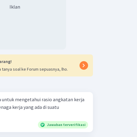
Iklan
arang!
 tanya soal ke Forum sepuasnya, lho.
 untuk mengetahui rasio angkatan kerja
enaga kerja yang ada di suatu
Jawaban terverifikasi