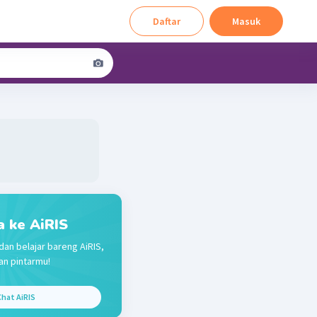
Daftar
Masuk
a ke AiRIS
dan belajar bareng AiRIS,
n pintarmu!
hat AiRIS