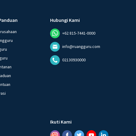
Panduan
Hubungi Kami
erusahaan
+62 815-7441-0000
angguru
info@ruangguru.com
guru
guru
02130930000
ntanan
gaduan
entuan
vasi
Ikuti Kami