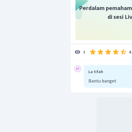
Perdalam pemaham
di sesi L
4
1
La tifah
Bantu banget