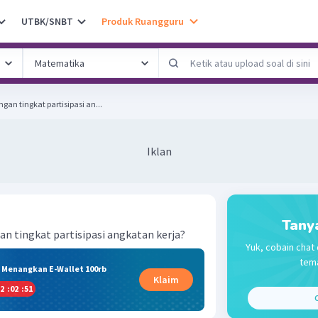
UTBK/SNBT
Produk Ruangguru
n tingkat partisipasi an...
Iklan
Tany
n tingkat partisipasi angkatan kerja?
Yuk, cobain chat 
tema
& Menangkan E-Wallet 100rb
Klaim
2
:
02
:
50
C