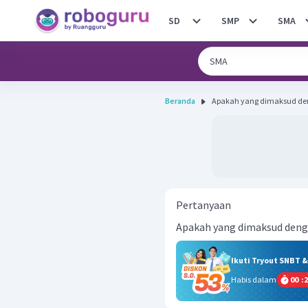
SD
SMP
SMA
Beranda
Apakah yang dimaksud denga
Pertanyaan
Apakah yang dimaksud denga
Ikuti Tryout SNBT 
Habis dalam
00
:
2