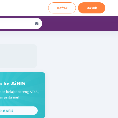
Daftar
Masuk
a ke AiRIS
dan belajar bareng AiRIS,
n pintarmu!
hat AiRIS