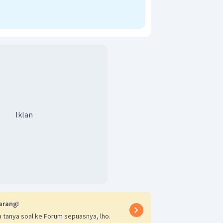
Iklan
arang!
 tanya soal ke Forum sepuasnya, lho.