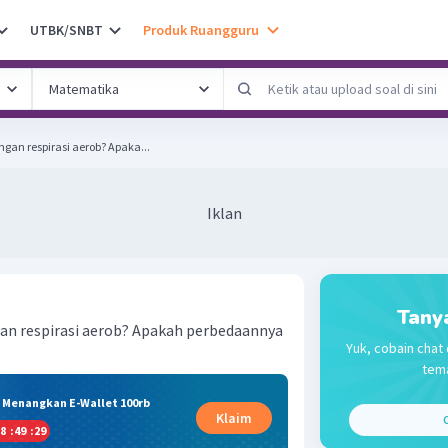
UTBK/SNBT
Produk Ruangguru
an respirasi aerob? Apaka...
Iklan
Tany
an respirasi aerob? Apakah perbedaannya
Yuk, cobain chat 
tema
& Menangkan E-Wallet 100rb
Klaim
C
8
:
49
:
28