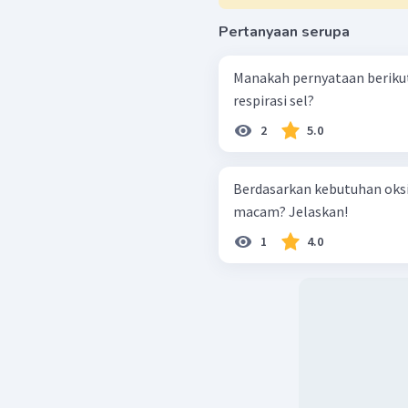
Pertanyaan serupa
Manakah pernyataan berikut
respirasi sel?
2
5.0
Berdasarkan kebutuhan oksig
macam? Jelaskan!
1
4.0