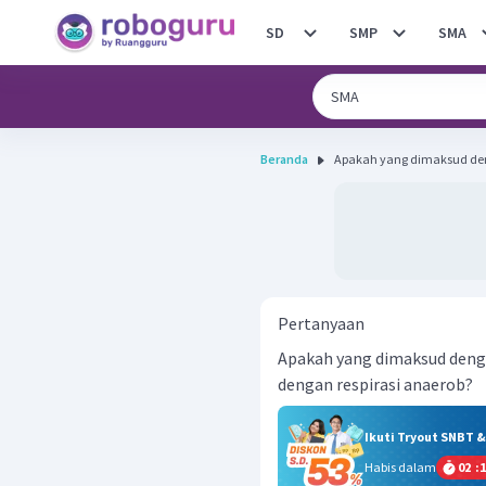
SD
SMP
SMA
Beranda
Apakah yang dimaksud deng
Pertanyaan
Apakah yang dimaksud deng
dengan respirasi anaerob?
Ikuti Tryout SNBT 
Habis dalam
02
:
1