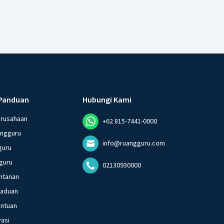
Panduan
Hubungi Kami
erusahaan
+62 815-7441-0000
angguru
info@ruangguru.com
guru
guru
02130930000
ntanan
gaduan
entuan
vasi