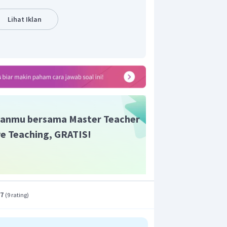
rmentasi atau respirasi intramolekul.
ma dengan respirasi aerob, yaitu
Lihat Iklan
ya saja, energi yang dihasilkan dalam
ih sedikit daripada respirasi aerob.
anmu bersama Master Teacher
ive Teaching, GRATIS!
.7
(
9 rating
)