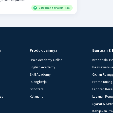
Jawaban terverifikasi
u
Produk Lainnya
Bantuan & 
Brain Academy Online
Kredensial P
English Academy
Beasiswa Ru
Skill Academy
Cicilan Ruang
Ruangkerja
Promo Ruang
Schoters
Laporan Kere
ess
Kalananti
Layanan Pen
Syarat & Ket
Kebijakan Pri