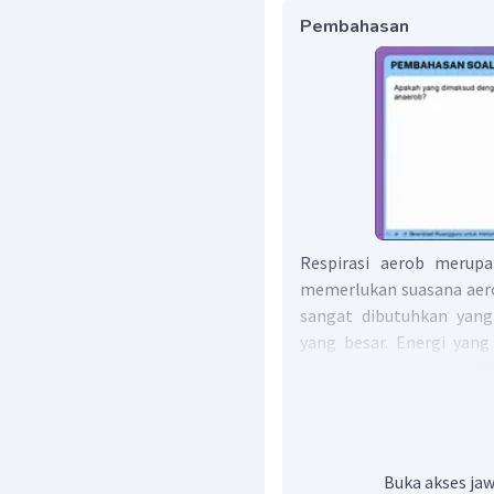
Pembahasan
Respirasi aerob merupa
memerlukan suasana aero
sangat dibutuhkan yang
yang besar. Energi yan
dikenal dengan kode ATP
tubuh makhluk hidup, 
transportasi reproduksi d
Sedangkan respirasi a
katabolisme yang tid
Buka akses jaw