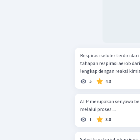
Respirasi seluler terdiri dari re
tahapan respirasi aerob dari
lengkap dengan reaksi kimia 
5
4.3
ATP merupakan senyawa bere
melalui proses ....
1
3.8
Sebutkan dan jelaskan jenis-