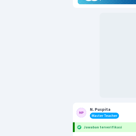
N. Puspita
Master Teacher
Jawaban terverifikasi