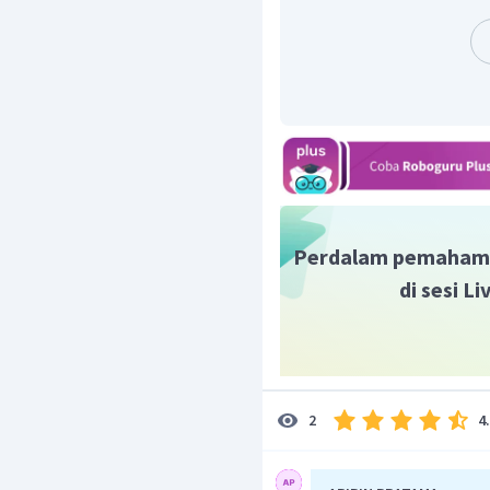
anaerob disebut pula fe
Tujuan fermentasi sa
mendapatkan energi. Han
respirasi anaerob jauh leb
Perdalam pemaham
di sesi L
4
2