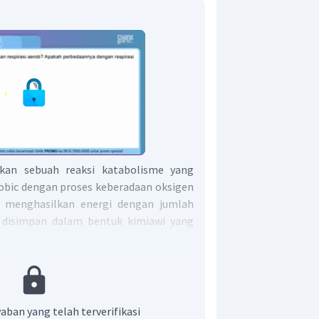
kan sebuah reaksi katabolisme yang
bic dengan proses keberadaan oksigen
 menghasilkan energi dengan jumlah
g disimpan dalam bentuk kimiawi yang
. Energi ATP digunakan oleh sel dalam
untuk menunjang pertumbuhan, gerak
an kegiatan yang lainnya.
naerob merupakan salah satu proses
ak menggunakan oksigen. Respirasi
aban yang telah terverifikasi