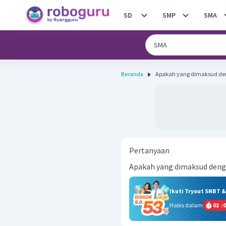
SD
SMP
SMA
Beranda
Apakah yang dimaksud deng
Pertanyaan
Apakah yang dimaksud denga
Ikuti Tryout SNBT 
Habis dalam
01
:
0