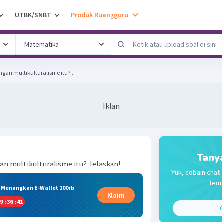
UTBK/SNBT
Produk Ruangguru
an multikulturalisme itu?...
Iklan
Tany
n multikulturalisme itu? Jelaskan!
Yuk, cobain chat 
tema
& Menangkan E-Wallet 100rb
Klaim
9
:
36
:
40
C