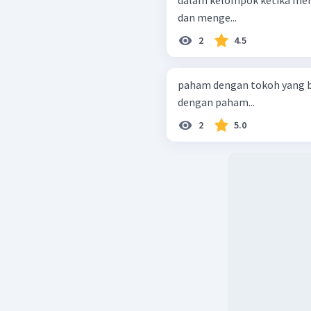
dalam kelompok ketika mer
dan menge...
2
4.5
paham dengan tokoh yang b
dengan paham...
2
5.0