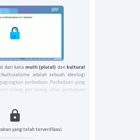
l dari kata
multi (plural)
dan
kultural
ikulturalisme adalah sebuah ideologi
agungkan perbedaan. Perbedaan yang
aan orang per orang atau perbedaan
 nilai-nilai, sistem, budaya, kebiasaan,
alisme
pada dasarnya
adalah
pandangan
apat diterjemahkan dalam berbagai
ang menekankan penerimaan terhadap
alitas, dan multikultural yang terdapat
aban yang telah terverifikasi
akat. Multikulturalisme dapat juga