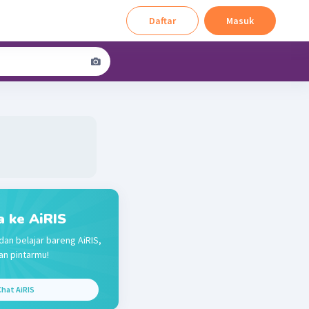
Daftar
Masuk
a ke AiRIS
dan belajar bareng AiRIS,
n pintarmu!
hat AiRIS