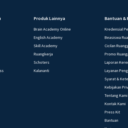
u
Produk Lainnya
Bantuan & 
Brain Academy Online
Kredensial P
English Academy
Beasiswa Ru
Skill Academy
Cicilan Ruang
Ruangkerja
Promo Ruang
Schoters
Laporan Kere
ess
Kalananti
Layanan Pen
Syarat & Ket
Kebijakan Pri
Tentang Kami
Kontak Kami
Press Kit
Bantuan