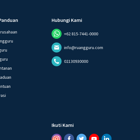
Panduan
Hubungi Kami
erusahaan
+62 815-7441-0000
angguru
info@ruangguru.com
guru
guru
02130930000
ntanan
gaduan
entuan
vasi
Ikuti Kami