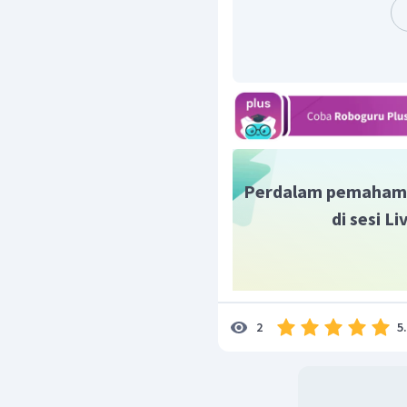
dipahami sebagai panda
dalam kesadaran politik.
Perdalam pemaham
di sesi L
5
2