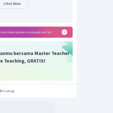
ngan dunia yang kemudian diwujudkan
Lihat Iklan
anmu bersama Master Teacher
ive Teaching, GRATIS!
.0
(
1 rating
)