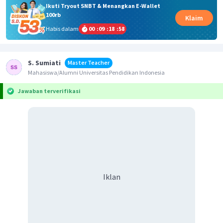
Ikuti Tryout SNBT & Menangkan E-Wallet
100rb
Klaim
Habis dalam
00
:
09
:
18
:
57
S. Sumiati
Master Teacher
Mahasiswa/Alumni Universitas Pendidikan Indonesia
Jawaban terverifikasi
Iklan