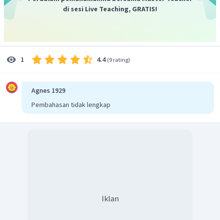
di sesi Live Teaching, GRATIS!
4.4
1
(
9 rating
)
Agnes 1929
Pembahasan tidak lengkap
Iklan