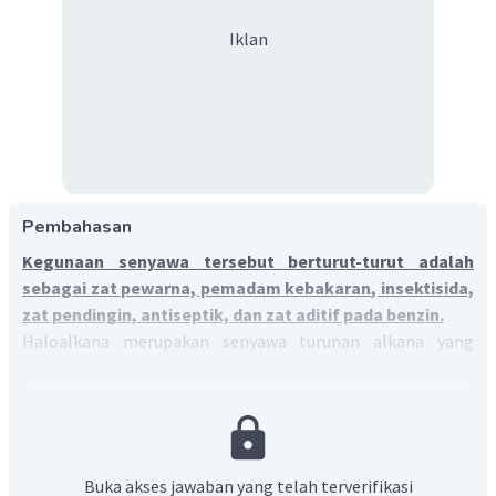
Iklan
Pembahasan
Kegunaan senyawa tersebut berturut-turut adalah
sebagai zat pewarna, pemadam kebakaran, insektisida,
zat pendingin, antiseptik, dan zat aditif pada benzin.
Haloalkana merupakan senyawa turunan alkana yang
memiliki gugus halogen (unsur golongan VIIA). Senyawa
haloalkana banyak digunakan dalam kehidupan sehari-hari.
Kegunaan senyawa haloalkana tersebut adalah sebagai
berikut:
Buka akses jawaban yang telah terverifikasi
kloroform = obat bius (namun tidak aman), zat