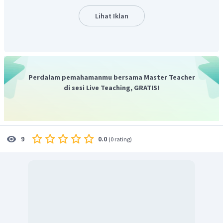
pewarna, bahan pembuat silikon, fumigon, dan bahan
Lihat Iklan
pendingin.
tetraklorometana = bahan pelarut lemak dan
oli, pemadam kebakaran, bahan dasar pembuatan
Freon
DDT = insektisida
Perdalam pemahamanmu bersama Master Teacher
freon = zat pendingin, pembersih kaca, gelas, dan
di sesi Live Teaching, GRATIS!
lapisan logam
iodoform = antiseptik, bahan obat luka luar
1,2-dibromoetana = zat aditif pada bensin
0.0
9
(
0 rating
)