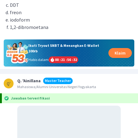
DDT
freon
iodoform
1,2-dibromoetana
Ikuti Tryout SNBT & Menangkan E-Wallet
100rb
Klaim
Habis dalam
00
:
21
:
56
:
32
Q. 'Ainillana
Master Teacher
Q'
Mahasiswa/Alumni Universitas Negeri Yogyakarta
Jawaban terverifikasi