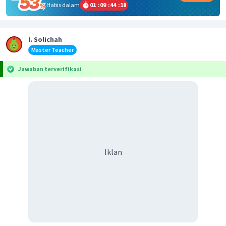
Habis dalam
01
:
09
:
44
:
18
I. Solichah
Master Teacher
Jawaban terverifikasi
Iklan