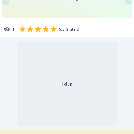
5.0
1
(
2 rating
)
Iklan