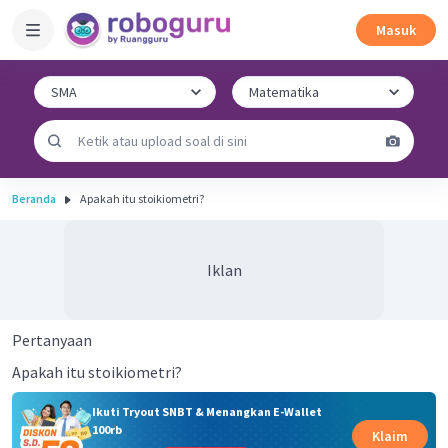
Masuk
Beranda
Apakah itu stoikiometri?
Iklan
Pertanyaan
Apakah itu stoikiometri?
Ikuti Tryout SNBT & Menangkan E-Wallet
100rb
Klaim