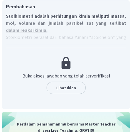
Pembahasan
Stoikiometri adalah perhitungan kimia meliputi massa,
mol, volume dan jumlah partikel zat yang terlibat
dalam reaksi kimia.
Stoikiometri berasal dari bahasa Yunani “stoicheion” yang
berarti elemen dan “metron” yang berarti mengukur.
Stoikiometri merupakan salah satu materi kimia yang
membahas tentang
perhitungan kuantitatif dari zat
dalam suatu reaksi kimia yang terdiri dari reaktan dan
produk
. Adapun hal-hal yang diukur berupa massa, mol,
Buka akses jawaban yang telah terverifikasi
volume, dan jumlah partikel.
Lihat Iklan
Perdalam pemahamanmu bersama Master Teacher
di sesi Live Teaching, GRATIS!