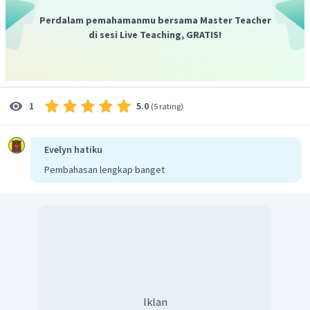
prediksi tepat unsur yang belum ditemukan.
Perdalam pemahamanmu bersama Master Teacher
di sesi Live Teaching, GRATIS!
5.0
1
(
5 rating
)
Evelyn hatiku
Pembahasan lengkap banget
Iklan