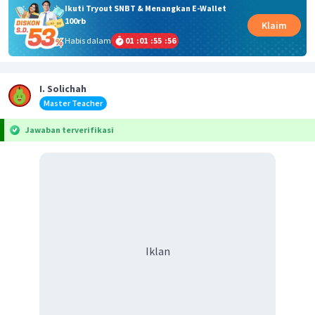
Ikuti Tryout SNBT & Menangkan E-Wallet
100rb
Klaim
Habis dalam
01
:
01
:
55
:
56
I. Solichah
Master Teacher
Jawaban terverifikasi
Iklan