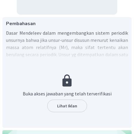
Pembahasan
Dasar Mendeleev dalam mengembangkan sistem periodik
unsurnya bahwa jika unsur-unsur disusun menurut kenaikan
massa atom relatifnya (Mr), maka sifat tertentu akan
berulang secara periodik. Unsur yg ditempatkan dalam satu
lajur secara vertikal disebut golongan sedangkan lajur
horizontal disebut periode. Mendeleev mengkosongkan
beberapa tempat dengan keyakinan masih ada unsur-unsur
yang belum ditemukan.
Salah satu kelebihan dari sistem periodik unsur Mendeleev
Buka akses jawaban yang telah terverifikasi
adalah terdapat prediksi terhadap unsur-unsur yang belum
ditemukan. Dimana pada akhirnya unsur yang diprediksikan
Lihat Iklan
memang ditemukan dan sifatnya sangat mirip.
Jadi, Mendeleev menyusun sistem periodik unsur
berdasarkan kenaikan massa atom dan kemiripan sifat.
Salah satu kelebihan sistem Mendeleev adalah terdapat