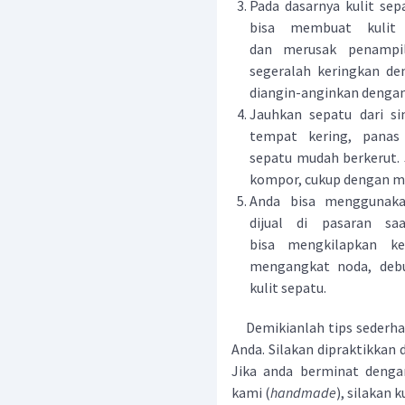
Pada dasarnya kulit sep
bisa membuat kulit
dan merusak penampil
segeralah keringkan d
diangin-anginkan dengan
Jauhkan sepatu dari si
tempat kering, panas
sepatu mudah berkerut.
kompor, cukup dengan m
Anda bisa menggunaka
dijual di pasaran s
bisa mengkilapkan ke
mengangkat noda, deb
kulit sepatu.
Demikianlah tips sederhan
Anda. Silakan dipraktikkan
Jika anda berminat denga
kami (
handmade
), silakan