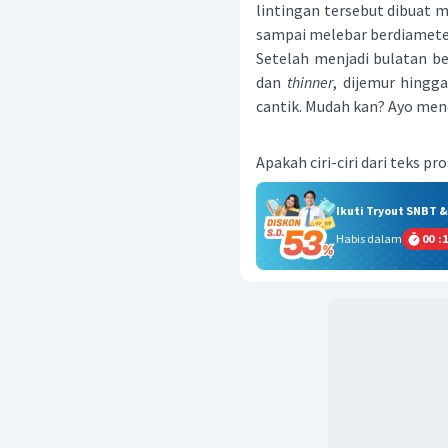
lintingan tersebut dibuat 
sampai melebar berdiamete
Setelah menjadi bulatan be
dan
thinner
, dijemur hingga
cantik. Mudah kan? Ayo men
Apakah ciri-ciri dari teks 
Ikuti Tryout SNBT 
Habis dalam
00
:
1