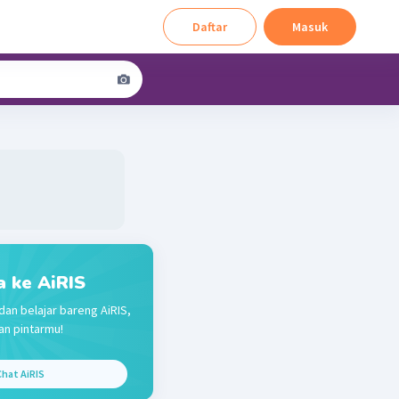
Daftar
Masuk
a ke AiRIS
dan belajar bareng AiRIS,
n pintarmu!
hat AiRIS