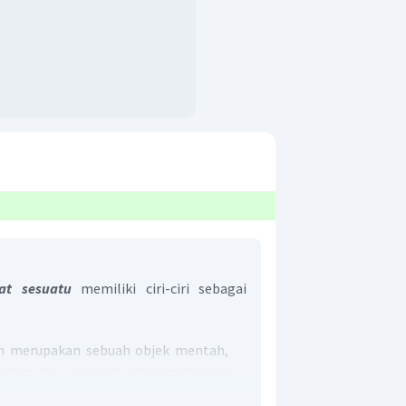
t sesuatu
memiliki ciri-ciri sebagai
an merupakan sebuah objek mentah,
bahan atau langkah sebelum barang
ercipta.