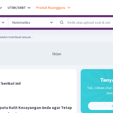
UTBK/SNBT
Produk Ruangguru
prosedur membuat sesuat...
Iklan
Tany
berikut ini!
Yuk, cobain chat 
tema
C
patu Kulit Kesayangan Anda agar Tetap