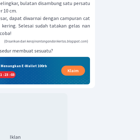
melingkar, bulatan disambung satu persatu
r 10 cm.
sar, dapat diwarnai dengan campuran cat
 kering. Selesai sudah tatakan gelas nan
coba!
(Disarikan dari
kerajinantangandarikertas.blagspat.com
)
prosedur membuat sesuatu?
& Menangkan E-Wallet 100rb
Klaim
1
:
23
:
02
Iklan