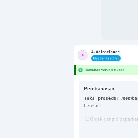
A. Acfreelance
Master Teacher
Jawaban terverifikasi
Pembahasan
Teks prosedur
membua
berikut.
Objek yang dipapark
artinya memerlukan 
tersebut benar-benar t