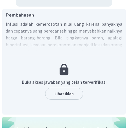
Pembahasan
Inflasi adalah kemerosotan nilai uang karena banyaknya
dan cepatnya uang beredar sehingga menyebabkan naiknya
harga barang-barang. Bila tingkatnya parah, apalagi
hiperinflasi, keadaan perekonomian menjadi lesu dan orang
menjadi tidak bersemangat bekerja. Salah satu masalah
ekonomi yang berhubungan dengan inflasi adalah
pengangguran. Berikut hubungan inflasi dan
pengangguran:
Buka akses jawaban yang telah terverifikasi
Dalam jangka pendek
Saat kebijakan moneter atau fiskal diberlakukan
Lihat Iklan
untuk menurunkan pengangguran di bawah tingkat
alami, peningkatan permintaan yang dihasilkan akan
mendorong perusahaan dan produsen untuk
menaikkan harga lebih cepat. Ketika inflasi
meningkat, pekerja dapat memasok tenaga kerja