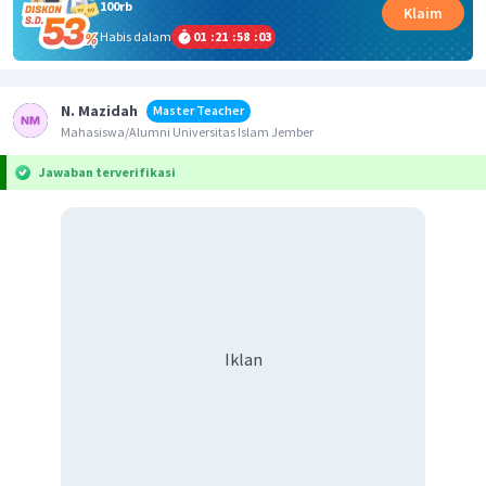
100rb
Klaim
Habis dalam
01
:
21
:
58
:
03
N. Mazidah
Master Teacher
Mahasiswa/Alumni Universitas Islam Jember
Jawaban terverifikasi
Iklan