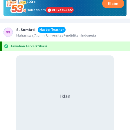
100rb
Klaim
Habis dalam
01
:
22
:
01
:
22
S. Sumiati
Master Teacher
Mahasiswa/Alumni Universitas Pendidikan Indonesia
Jawaban terverifikasi
Iklan