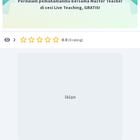
Perdalam pemahamanmu bersama Master Teacher
di sesi Live Teaching, GRATIS!
0.0
2
(
0 rating
)
Iklan