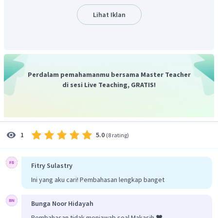
Lihat Iklan
Perdalam pemahamanmu bersama Master Teacher
di sesi Live Teaching, GRATIS!
5.0
1
(
8 rating
)
Fitry Sulastry
Ini yang aku cari! Pembahasan lengkap banget
Bunga Noor Hidayah
Pembahasan tidak menjawab soal Makasih ❤️