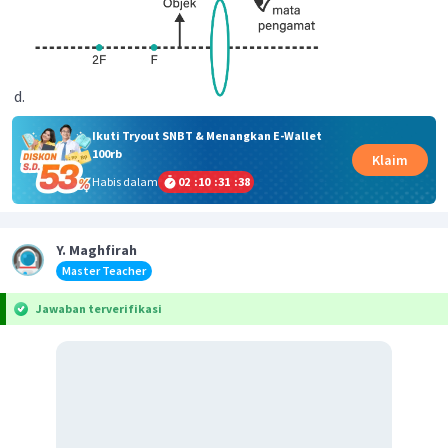
Ikuti Tryout SNBT & Menangkan E-Wallet
100rb
Klaim
Habis dalam
02
:
10
:
31
:
38
Y. Maghfirah
Master Teacher
Jawaban terverifikasi