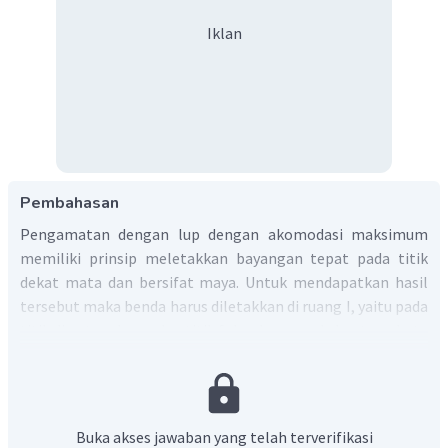
Iklan
Pembahasan
Pengamatan dengan lup dengan akomodasi maksimum
memiliki prinsip meletakkan bayangan tepat pada titik
dekat mata dan bersifat maya. Untuk mendapatkan hasil
tersebut maka benda harus diletakkan di ruang I, yaitu pada
titik di antara lensa dan titik fokus lensa pada lup tersebut.
Jadi, gambar yang menunjukkan benda diletakkan di ruang I
adalah gambar D.
Dengan demikian, jawaban yang tepat adalah D.
Buka akses jawaban yang telah terverifikasi