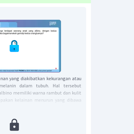
ainan yang diakibatkan kekurangan atau
melanin dalam tubuh. Hal tersebut
lbino memiliki warna rambut dan kulit
upakan kelainan menurun yang dibawa
i kromosom tubuh (autosom). Penderita
 aa. Jika dalam suatu keluarga terlahir
 orang tua yang normal, maka dapat
 tuanya merupakan normal pembawa gen