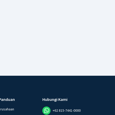
Panduan
Hubungi Kami
erusahaan
+62 815-7441-0000