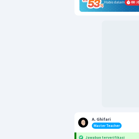
Habis dalam
00
:
0
A. Ghifari
Master Teacher
Jawaban terverifikasi