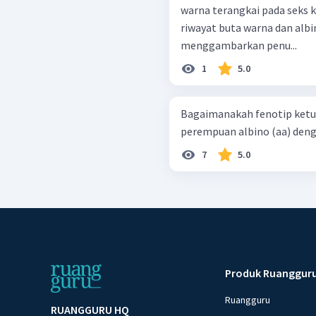
warna terangkai pada seks 
riwayat buta warna dan albino
menggambarkan penu...
1
5.0
Bagaimanakah fenotip ketu
perempuan albino (aa) denga
7
5.0
Produk Ruanggur
Ruangguru
RUANGGURU HQ