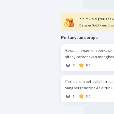
Klaim Gold gratis sek
Dengan Gold kamu bisa
Pertanyaan serupa
Berapa persenkah perkawi
sifat / carirer akan menghas
2
0.0
Perhatikan peta silsilah suatu keluargabe
yangbergenotipe Aa ditunjuk
1
3.5