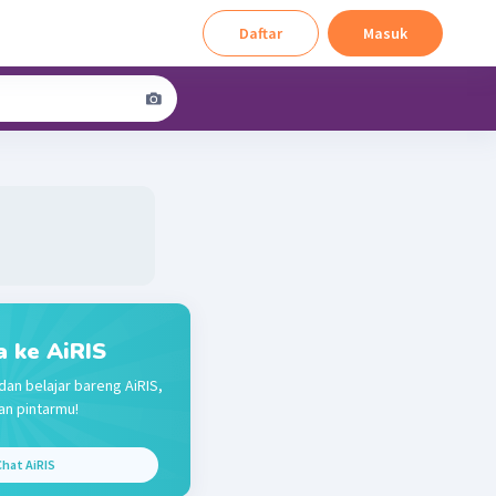
Daftar
Masuk
a ke AiRIS
dan belajar bareng AiRIS,
n pintarmu!
hat AiRIS