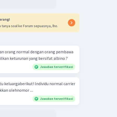
arang!
 tanya soal ke Forum sepuasnya, lho.
nan orang normal dengan orang pembawa
ilkan keturunan yang bersifat albino ?
Jawaban terverifikasi
rikut! lndividu normal carrier
kan olehnomor ....
Jawaban terverifikasi