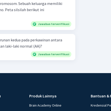
kromosom. Sebuah keluarga memiliki
. Peta silsilah berikut ini
Jawaban terverifikasi
runan kedua pada perkawinan antara
n laki-laki normal (AA)?
Jawaban terverifikasi
u
Produk Lainnya
Bantuan & 
Brain Academy Online
Kredensial P