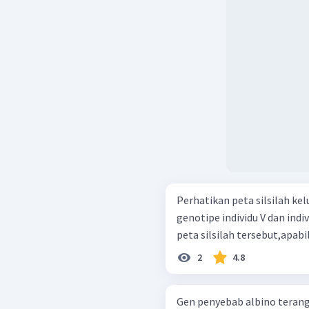
Perhatikan peta silsilah keluarg
genotipe individu V dan ind
peta silsilah tersebut,apabi
2
4.8
Gen penyebab albino terang