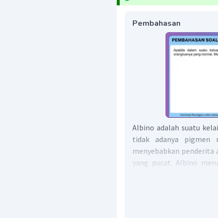
Pembahasan
Albino adalah suatu kel
tidak adanya pigmen 
menyebabkan penderita a
yang pucat. Albino mer
oleh gen resesif melalu
albino memiliki genotipe
anak albino dari kedua
dipastikan kedua orang