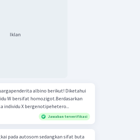
Iklan
apenderita albino berikut! Diketahui
ividu W bersifat homozigot.Berdasarkan
la individu X bergenotipehetero...
Jawaban terverifikasi
kai pada autosom sedangkan sifat buta