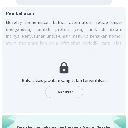
Pembahasan
Moseley menemukan bahwa atom-atom setiap unsur
mengandung jumlah proton yang unik di dalam
intinya. Penyusunan unsur-unsur menurut kenaikan nomor
atom menghasilkan pola sifat-sifat periodik yang jelas.
Pernyataan bahwa sifat -sifat kimia dan fisik unsur-unsur
yang disusun menurut kenaikan nomor atom akan berulang
secara periodik disebut hukum periodik. Alasan Moseley
mengajukan gagasan tersebut adalah karena penyusunan
unsur-unsur berdasarkan massa atom menghasilkan unsur-
Buka akses jawaban yang telah terverifikasi
unsur yang ditempatkan dalam kelompok unsur dengan
sifat-sifat yang berbeda.
Lihat Iklan
Jadi, Moseley mengajukan gagasan berdasarkan pada
urutan sifat-sifat unsur seharusnya disusun
berdasarkan nomor atom, bukan nomor massa.
Perdalam pemahamanmu bersama Master Teacher