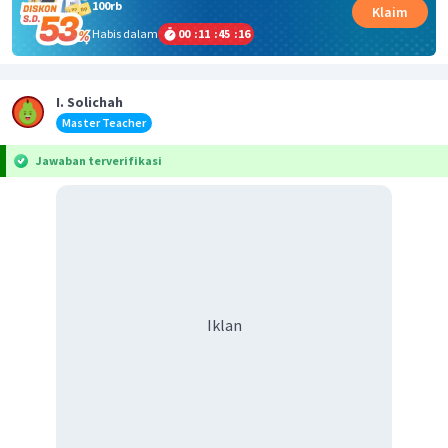
100rb
Klaim
Habis dalam
00
:
11
:
45
:
16
I. Solichah
Master Teacher
Jawaban terverifikasi
Iklan