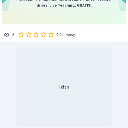
di sesi Live Teaching, GRATIS!
0.0
2
(
0 rating
)
Iklan