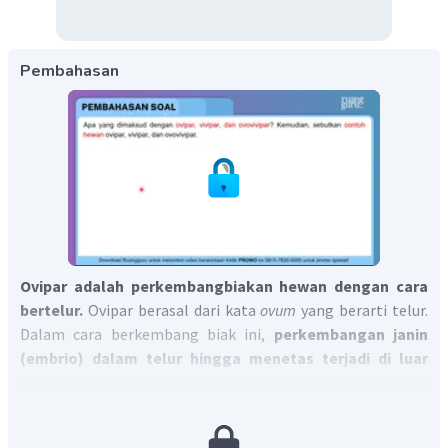
Pembahasan
Ovipar adalah perkembangbiakan hewan dengan cara
bertelur.
Ovipar berasal dari kata
ovum
yang berarti telur.
Dalam cara berkembang biak ini,
perkembangan janin
(embrio) dalam telur hingga menetas terjadi di luar
induk betinanya.
Jenis hewan yang berkembang biak
dengan cara bertelur, antara lain unggas (bangsa
burung), ikan, katak (amfibi), dan serangga.