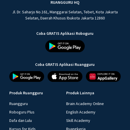
RUANGGURU HQ
Jl. Dr. Saharjo No.161, Manggarai Selatan, Tebet, Kota Jakarta
Selatan, Daerah Khusus Ibukota Jakarta 12860
Coba GRATIS Aplikasi Roboguru
Coba GRATIS Aplikasi Ruangguru
Produk Ruangguru
Produk Lainnya
Ruangguru
Brain Academy Online
Roboguru Plus
English Academy
Dafa dan Lulu
Skill Academy
Kursus for Kids
Ruangkerja