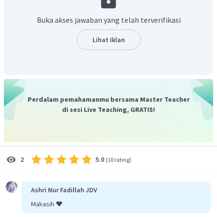
Vivipar adalah perkembangbiakan hewan dengan cara
melahirkan.
Hewan yang melahirkan juga mempunyai
Buka akses jawaban yang telah terverifikasi
telur, yaitu sel telur (ovum). Ovum tidak dilengkapi oleh
kuning telur dan putih telur sebagai cadangan makanan
Lihat Iklan
dan
tidak dibungkus oleh cangkang (kulit telur yang
keras)
.
Telur yang ada juga tidak dikeluarkan dari tubuh
hewan betina.
Hewan yang melahirkan adalah bangsa
mamalia, seperti sapi, kucing, kambing, anjing, dan
lumba-lumba.
Perdalam pemahamanmu bersama Master Teacher
Ovovivipar adalah perkembangbiakan hewan dengan
di sesi Live Teaching, GRATIS!
cara bertelur dan melahirkan.
Dalam cara berkembang
biak ini, janin (embrio) tumbuh di dalam telur yang berada
di dalam induk betina. Selanjutnya, ketika embrio sudah
tumbuh sempurna, induk betina melahirkan anaknya.
5.0
2
(
10 rating
)
Contoh hewan yang mengalami ovovivipar adalah
kadal, ikan hiu, dan beberapa jenis ular.
Ashri Nur Fadillah JDV
Makasih ❤️