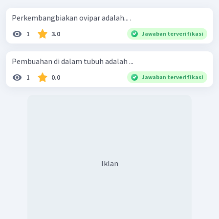
Perkembangbiakan ovipar adalah... .
1
3.0
Jawaban terverifikasi
Pembuahan di dalam tubuh adalah ...
1
0.0
Jawaban terverifikasi
Iklan