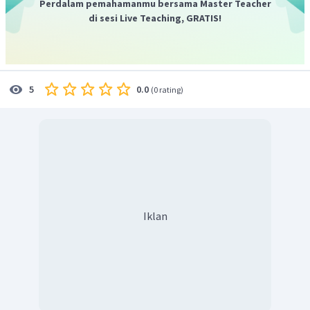
Perdalam pemahamanmu bersama Master Teacher
di sesi Live Teaching, GRATIS!
0.0
5
(
0 rating
)
Iklan