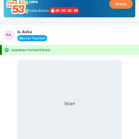
100rb
Klaim
Habis dalam
00
:
00
:
02
:
03
A. Aulia
Master Teacher
Jawaban terverifikasi
Iklan