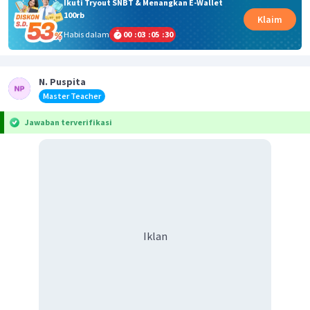
Ikuti Tryout SNBT & Menangkan E-Wallet
100rb
Klaim
Habis dalam
00
:
03
:
05
:
30
N. Puspita
Master Teacher
Jawaban terverifikasi
Iklan