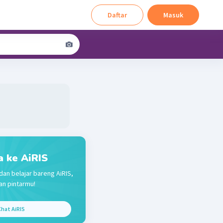
Daftar
Masuk
a ke AiRIS
dan belajar bareng AiRIS,
n pintarmu!
hat AiRIS