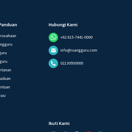
Panduan
Hubungi Kami
erusahaan
+62 815-7441-0000
angguru
info@ruangguru.com
guru
guru
02130930000
ntanan
gaduan
entuan
vasi
Ikuti Kami