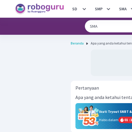
SD
SMP
SMA
Beranda
Apa yang anda ketahui ten
Pertanyaan
Apa yang anda ketahui tenta
Ikuti Tryout SNBT 
Habis dalam
01
:
1