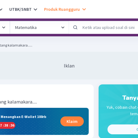
UTBK/SNBT
Produk Ruangguru
tang kalamakara.....
Iklan
Tany
ng kalamakara.....
Yuk, cobain chat 
tema
& Menangkan E-Wallet 100rb
Klaim
7
:
38
:
36
C