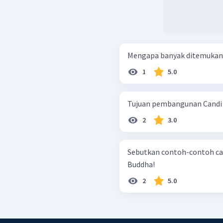
Mengapa banyak ditemukan ca
1
5.0
Tujuan pembangunan Candi
2
3.0
Sebutkan contoh-contoh ca
Buddha!
2
5.0