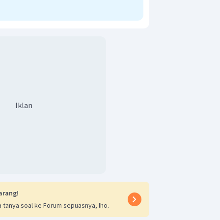
Iklan
arang!
 tanya soal ke Forum sepuasnya, lho.