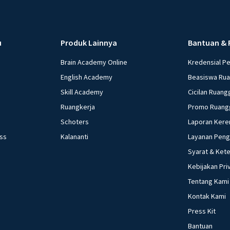
u
Produk Lainnya
Bantuan & 
Brain Academy Online
Kredensial P
English Academy
Beasiswa Ru
Skill Academy
Cicilan Ruang
Ruangkerja
Promo Ruang
Schoters
Laporan Kere
ess
Kalananti
Layanan Pen
Syarat & Ket
Kebijakan Pri
Tentang Kami
Kontak Kami
Press Kit
Bantuan