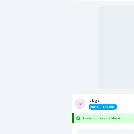
I. Uga
Master Teacher
Jawaban terverifikasi