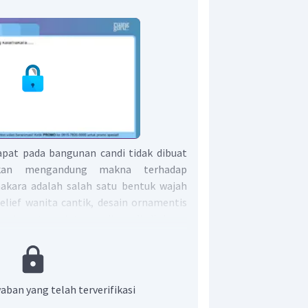
apat pada bangunan candi tidak dibuat
nkan mengandung makna terhadap
akara adalah salah satu bentuk wajah
relief wanita cantik, desain ornamentis
agian atas pintu candi-candi di Jawa.
rupakan salah satu wujud ornamen
fungsi spiritual, yaitu sebagai 'tolak
 Jahat). Biasa kita menyebutkan penolak
man batin yang tidak tampak secara
aban yang telah terverifikasi