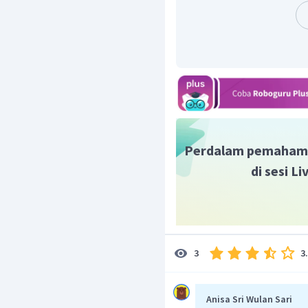
Dengan demikian, kala
ornamen figuratif yang m
'tolak balak' (pengusir ro
Perdalam pemaham
di sesi L
3
3
Anisa Sri Wulan Sari