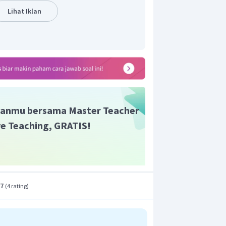
makara merupakan salah satu wujud
Lihat Iklan
emiliki fungsi spiritual, yaitu sebagai
h-roh Jahat).
anmu bersama Master Teacher
ive Teaching, GRATIS!
.7
(
4 rating
)