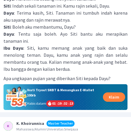
Siti
: Indah sekali tanaman ini. Kamu rajin sekali, Dayu.
Dayu
: Terima kasih, Siti. Tanaman ini tumbuh indah karena
aku sayang dan rajin merawatnya.
Siti
: Boleh aku membantumu, Dayu?
Dayu
: Tentu saja boleh. Ayo Siti bantu aku merapikan
tanaman ini.
Ibu Dayu
: Siti, kamu memang anak yang baik dan suka
menolong teman. Dayu, kamu anak yang rajin dan selalu
membantu orang tua. Kalian memang anak-anak yang hebat.
Ibu bangga dengan kalian berdua.
Apa ungkapan pujian yang diberikan Siti kepada Dayu?
Ikuti Tryout SNBT & Menangkan E-Wallet
100rb
Klaim
Habis dalam
01
:
19
:
32
:
13
K. Khoirunnisa
Master Teacher
Mahasiswa/Alumni Universitas Sriwijaya