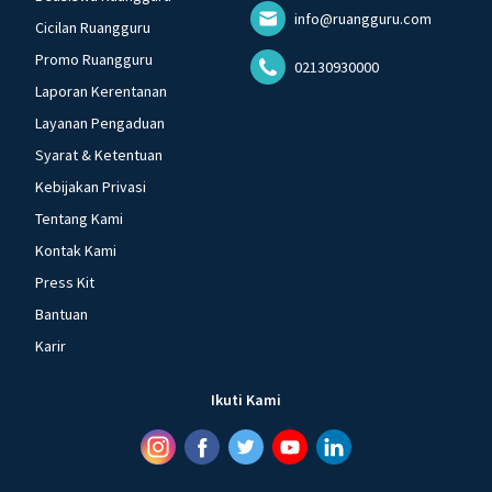
info@ruangguru.com
Cicilan Ruangguru
Promo Ruangguru
02130930000
Laporan Kerentanan
Layanan Pengaduan
Syarat & Ketentuan
Kebijakan Privasi
Tentang Kami
Kontak Kami
Press Kit
Bantuan
Karir
Ikuti Kami