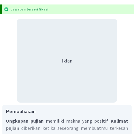
Jawaban terverifikasi
Iklan
Pembahasan
Ungkapan
pujian
memiliki makna yang positif.
Kalimat
pujian
diberikan ketika seseorang membuatmu terkesan