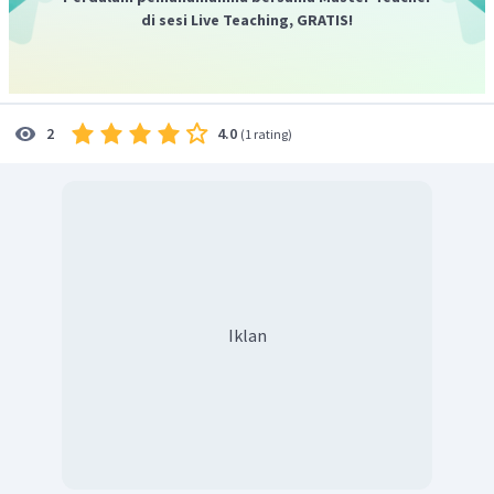
jenis tanaman palawijja, padigogo, sayuran, bunga
di sesi Live Teaching, GRATIS!
dan buah-buahan.
4.0
2
(
1 rating
)
Iklan