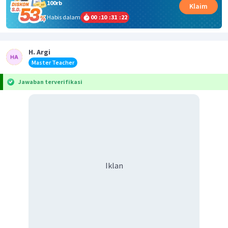
100rb
Klaim
Habis dalam
00
:
10
:
31
:
22
H. Argi
Master Teacher
Jawaban terverifikasi
Iklan