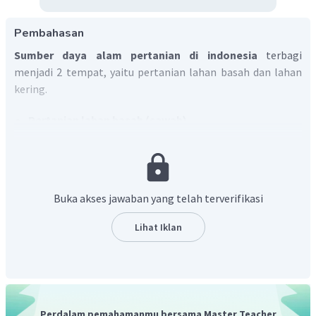
Pembahasan
Sumber daya alam pertanian di indonesia
terbagi
menjadi 2 tempat, yaitu pertanian lahan basah dan lahan
kering.
Pertanian lahan basah (sawah)
Sawah adalah jenis tempat menanam yang
membutuhkan banyak air dalam proses
menanamnya. Tanaman yang tumbuh biasanya padi.
Pertanian lahan kering
Buka akses jawaban yang telah terverifikasi
Pertanian lahan kering dapat berupa ladang dan
tegalan. Berbeda dengan sawah, ladang
Lihat Iklan
memanfaatkan tanah kering sebagai media tanam.
Sedangkan, tegalan adalah ladang yang telah
menetap. Perbedaan dengan ladang dengan tegalan
adalah tegalan biasanya di tanami oleh tanaman
musiman. Tanaman yang di budi daya dapat berupa
Perdalam pemahamanmu bersama Master Teacher