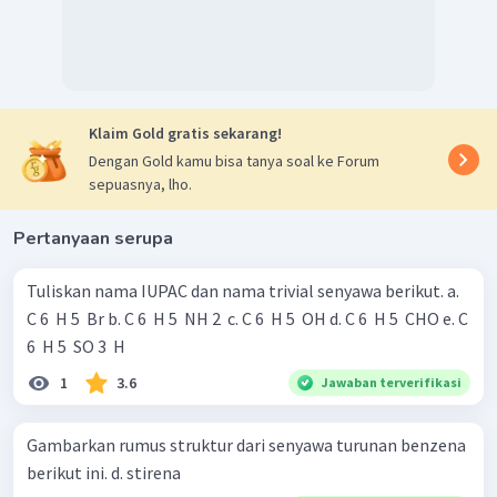
Klaim Gold gratis sekarang!
Dengan Gold kamu bisa tanya soal ke Forum
sepuasnya, lho.
Pertanyaan serupa
Tuliskan nama IUPAC dan nama trivial senyawa berikut. a.
C 6 ​ H 5 ​ Br b. C 6 ​ H 5 ​ NH 2 ​ c. C 6 ​ H 5 ​ OH d. C 6 ​ H 5 ​ CHO e. C
6 ​ H 5 ​ SO 3 ​ H
1
3.6
Jawaban terverifikasi
Gambarkan rumus struktur dari senyawa turunan benzena
berikut ini. d. stirena