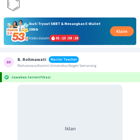
Ikuti Tryout SNBT & Menangkan E-Wallet
100rb
Klaim
Habis dalam
01
:
13
:
58
:
28
B. Rohmawati
Master Teacher
Mahasiswa/Alumni Universitas Negeri Semarang
Jawaban terverifikasi
Iklan