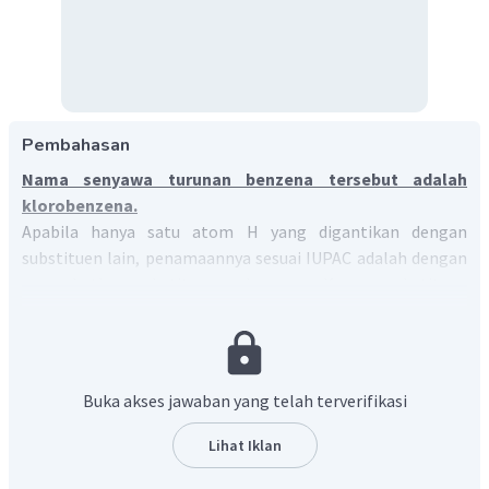
Pembahasan
Nama senyawa turunan benzena tersebut adalah
klorobenzena.
Apabila hanya satu atom H yang digantikan dengan
substituen lain, penamaannya sesuai IUPAC adalah dengan
menyebutkan substituen + benzena. Karena substituen
benzena tersebut adalah -Cl (kloro), maka nama senyawa
tersebut adalah klorobenzena.
Buka akses jawaban yang telah terverifikasi
Lihat Iklan