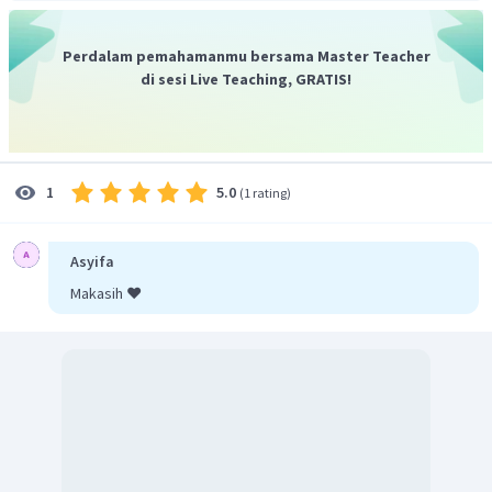
Perdalam pemahamanmu bersama Master Teacher
di sesi Live Teaching, GRATIS!
5.0
1
(
1 rating
)
Asyifa
Makasih ❤️