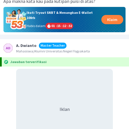
Apa makna kata kau pada kutipan puisi di atas?
Ikuti Tryout SNBT & Menangkan E-Wallet
100rb
Klaim
Habis dalam
01
:
15
:
12
:
31
A. Dwianto
Master Teacher
Mahasiswa/Alumni Universitas Negeri Yogyakarta
Jawaban terverifikasi
Iklan