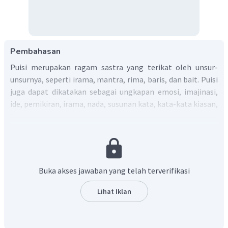
Pembahasan
Puisi merupakan ragam sastra yang terikat oleh unsur-
unsurnya, seperti irama, mantra, rima, baris, dan bait. Puisi
juga dapat dikatakan sebagai ungkapan emosi, imajinasi,
ide, pemikiran, irama, nada, susunan kata, kata-kata kiasan,
kesan pancaindra, dan perasaan.
Makna
kau
dalam kutipan puisi di atas adalah
air.
Hal itu
dapat kita lihat dari ungkapan-ungkapan selanjutnya
dalam puisi seperti
mengalir ke hilir
yang menunjukkan
makna aliran sungai.
Buka akses jawaban yang telah terverifikasi
Lihat Iklan