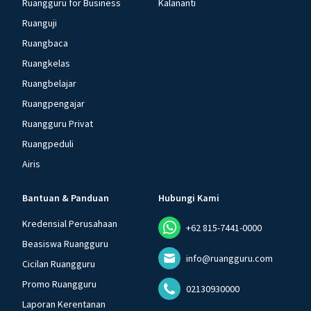
Ruangguru for Business
Kalananti
Ruanguji
Ruangbaca
Ruangkelas
Ruangbelajar
Ruangpengajar
Ruangguru Privat
Ruangpeduli
Airis
Bantuan & Panduan
Hubungi Kami
Kredensial Perusahaan
+62 815-7441-0000
Beasiswa Ruangguru
info@ruangguru.com
Cicilan Ruangguru
Promo Ruangguru
02130930000
Laporan Kerentanan