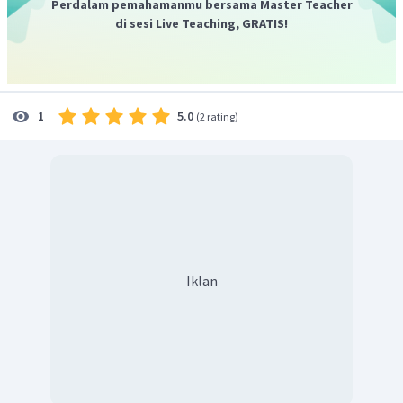
Perdalam pemahamanmu bersama Master Teacher
di sesi Live Teaching, GRATIS!
5.0
1
(
2 rating
)
Iklan