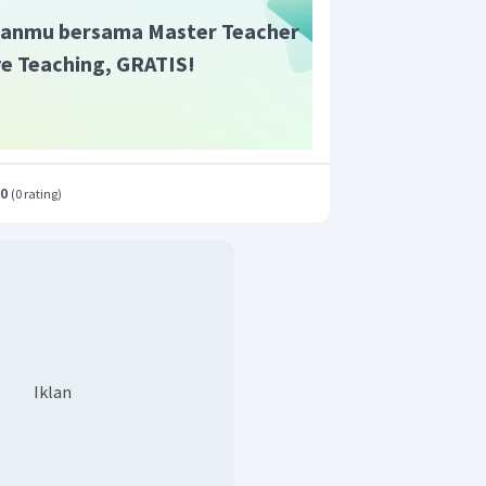
anmu bersama Master Teacher
ive Teaching, GRATIS!
.0
(
0 rating
)
Iklan