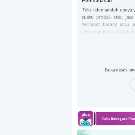
Pembahasan
Teks iklan adalah upay
suatu produk atau jasa
terdapat barang atau j
menyimpulkan isi atau i
iklan sebagai berikut:
Membaca setiap per
dengan cermat.
Menemukan ide pokok d
Buka akses jaw
Mengenali jenis dan tuj
Menyusun pernyataan b
dari kalimat penjelas 
Dengan demikian, hal y
tersebut adalah Pen
berjudul
SPMPlus
tahun 
menghadapi Ujian Nasio