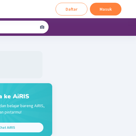
Daftar
Masuk
a ke AiRIS
dan belajar bareng AiRIS,
n pintarmu!
hat AiRIS