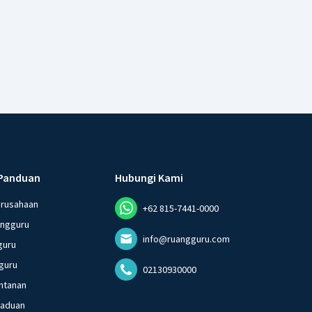
Panduan
Hubungi Kami
erusahaan
+62 815-7441-0000
angguru
info@ruangguru.com
guru
guru
02130930000
ntanan
gaduan