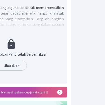
a yang digunakan untuk mempromosikan
 agar dapat menarik minat khalayak
asa yang ditawarkan. Langkah-langkah
nformasi yang terkandung dalam sebuah
nyataan-pernyataan dalam iklan
alam isi iklan.
aban yang telah terverifikasi
uan iklan.
erdasarkan ide pokok dan kata kunci
Lihat Iklan
dengan kalimat sendiri.
ang diinformasikan dalam teks iklan
erbit Erlangga menerbitkan buku
2014 untuk membantu siswa SMP/MTs
nal (UN).