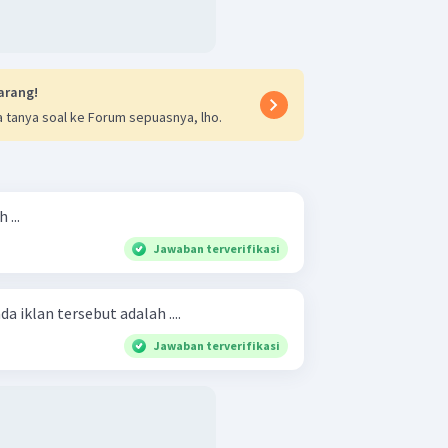
arang!
 tanya soal ke Forum sepuasnya, lho.
 ...
Jawaban terverifikasi
da iklan tersebut adalah ....
Jawaban terverifikasi