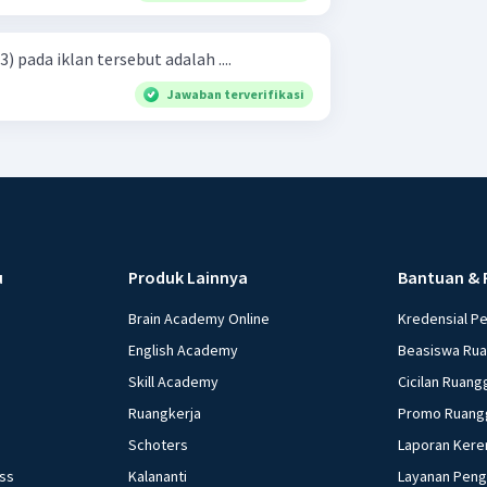
 pada iklan tersebut adalah ....
Jawaban terverifikasi
u
Produk Lainnya
Bantuan & 
Brain Academy Online
Kredensial P
English Academy
Beasiswa Ru
Skill Academy
Cicilan Ruang
Ruangkerja
Promo Ruang
Schoters
Laporan Kere
ess
Kalananti
Layanan Pen