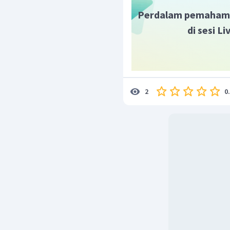
Perdalam pemaham
di sesi L
0
2