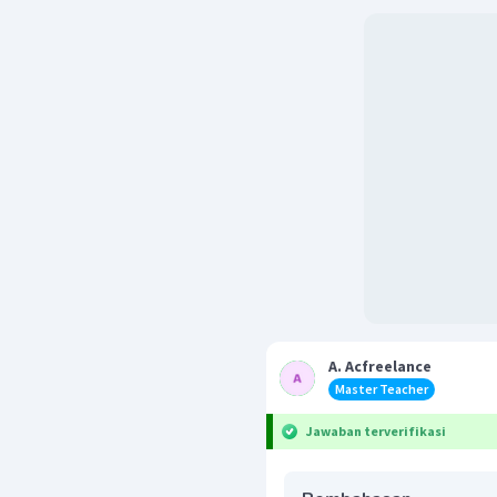
A. Acfreelance
Master Teacher
Jawaban terverifikasi