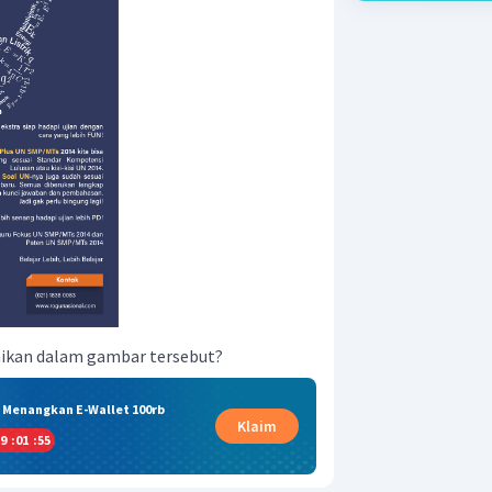
aikan dalam gambar tersebut?
& Menangkan E-Wallet 100rb
Klaim
9
:
01
:
55