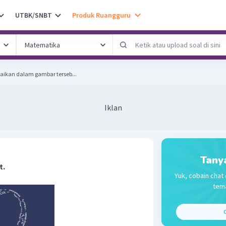
UTBK/SNBT
Produk Ruangguru
aikan dalam gambar terseb...
Iklan
Tany
t.
Yuk, cobain chat 
tema
C