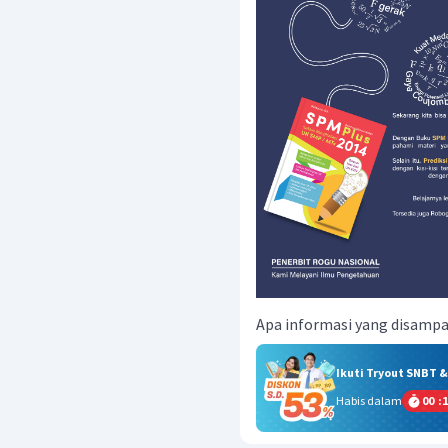
Apa informasi yang disamp
Ikuti Tryout SNBT 
Habis dalam
00
:
1