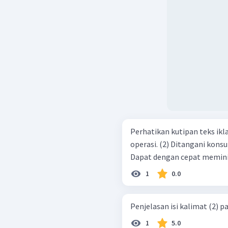
Perhatikan kutipan teks iklan berikut! Klinik Her
operasi. (2) Ditangani konsultan ahli yang sangat berpengalaman (3)
1
0.0
Penjelasan isi kalimat (2) pa
1
5.0