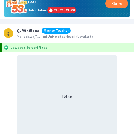
100rb
Klaim
Habis dalam
01
:
09
:
23
:
08
Q. 'Ainillana
Master Teacher
Q'
Mahasiswa/Alumni Universitas Negeri Yogyakarta
Jawaban terverifikasi
Iklan