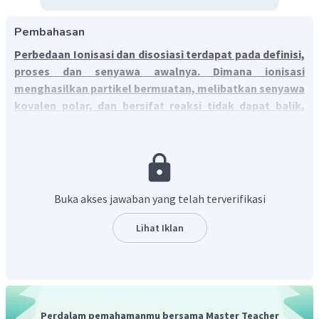
Pembahasan
Perbedaan Ionisasi dan disosiasi terdapat pada definisi,
proses dan senyawa awalnya. Dimana ionisasi
menghasilkan partikel bermuatan, melibatkan senyawa
kovalen polar, dan bersifat reaksi tidak dapat balik,
sedangkan disosiasi pemisahan partikel bermuatan,
melibatkan senyawa ion dan bersifat reaksi dapat balik.
Ionisasi adalah
pembentukan partikel muatan baru yang
tidak ada dalam senyawa sebelumnya, ionisasi mengacu
Buka akses jawaban yang telah terverifikasi
pada proses pemisahan senyawa molekuler ke bentuk ion
dalam larutan yang melibatkan senyawa kovalen polar atau
Lihat Iklan
logam, ionisasi bersifat reaksi tidak dapat
balik,
contohnya
:
Mg merupakan atom netral mengalami ionisasi
+
−
Mg
→
Mg
+
e
dnegan melepaskan elektron
Perdalam pemahamanmu bersama Master Teacher